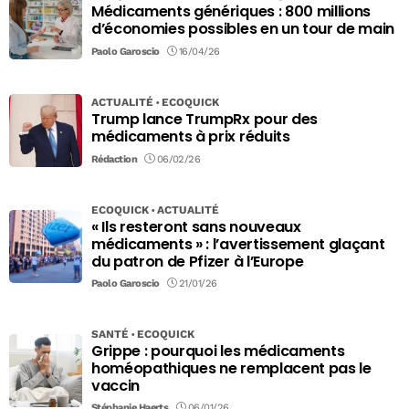
Médicaments génériques : 800 millions
d’économies possibles en un tour de main
Paolo Garoscio
16/04/26
ACTUALITÉ
ECOQUICK
Trump lance TrumpRx pour des
médicaments à prix réduits
Rédaction
06/02/26
ECOQUICK
ACTUALITÉ
« Ils resteront sans nouveaux
médicaments » : l’avertissement glaçant
du patron de Pfizer à l’Europe
Paolo Garoscio
21/01/26
SANTÉ
ECOQUICK
Grippe : pourquoi les médicaments
homéopathiques ne remplacent pas le
vaccin
Stéphanie Haerts
06/01/26