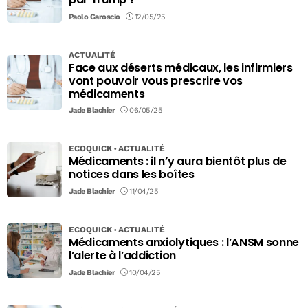
Paolo Garoscio
12/05/25
ACTUALITÉ
Face aux déserts médicaux, les infirmiers
vont pouvoir vous prescrire vos
médicaments
Jade Blachier
06/05/25
ECOQUICK
ACTUALITÉ
Médicaments : il n’y aura bientôt plus de
notices dans les boîtes
Jade Blachier
11/04/25
ECOQUICK
ACTUALITÉ
Médicaments anxiolytiques : l’ANSM sonne
l’alerte à l’addiction
Jade Blachier
10/04/25