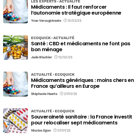
LES EXPERTS
ACTUALITÉ
Médicaments : Il faut renforcer
l’autonomie stratégique européenne
Yvan Verougstraete
13/03/25
ECOQUICK
ACTUALITÉ
Santé : CBD et médicaments ne font pas
bon ménage
Jade Blachier
12/03/25
ACTUALITÉ
ECOQUICK
Médicaments génériques : moins chers en
France qu’ailleurs en Europe
Stéphanie Haerts
27/01/25
ACTUALITÉ
ECOQUICK
Souveraineté sanitaire : la France investit
pour relocaliser sept médicaments
Nicolas Egon
07/01/25