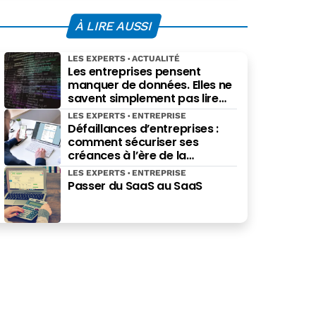
À LIRE AUSSI
LES EXPERTS
ACTUALITÉ
Les entreprises pensent
manquer de données. Elles ne
savent simplement pas lire
celles qu’elles possèdent déjà.
LES EXPERTS
ENTREPRISE
Défaillances d’entreprises :
comment sécuriser ses
créances à l’ère de la
facturation électronique ?
LES EXPERTS
ENTREPRISE
Passer du SaaS au SaaS