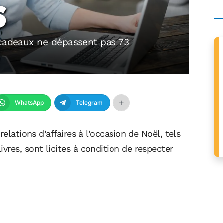
S
 cadeaux ne dépassent pas 73
WhatsApp
Telegram
elations d’affaires à l’occasion de Noël, tels
res, sont licites à condition de respecter