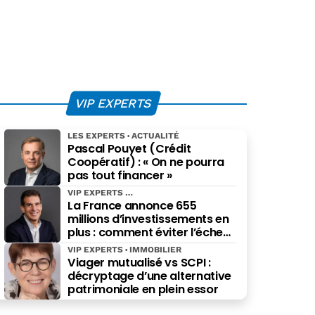
VIP EXPERTS
LES EXPERTS
ACTUALITÉ
Pascal Pouyet (Crédit
Coopératif) : « On ne pourra
pas tout financer »
VIP EXPERTS
La France annonce 655
millions d’investissements en
plus : comment éviter l’échec
des projets à grande échelle ?
VIP EXPERTS
IMMOBILIER
Viager mutualisé vs SCPI :
décryptage d’une alternative
patrimoniale en plein essor