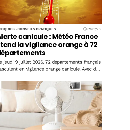
COQUICK
CONSEILS PRATIQUES
09/07/26
lerte canicule : Météo France
tend la vigilance orange à 72
départements
e jeudi 9 juillet 2026, 72 départements français
asculent en vigilance orange canicule. Avec des
empératures atteignant 43°C à Moulès-et-
aucels et un risque d'incendie extrême dans le
ud, cette troisième vague de chaleur depuis
ai…