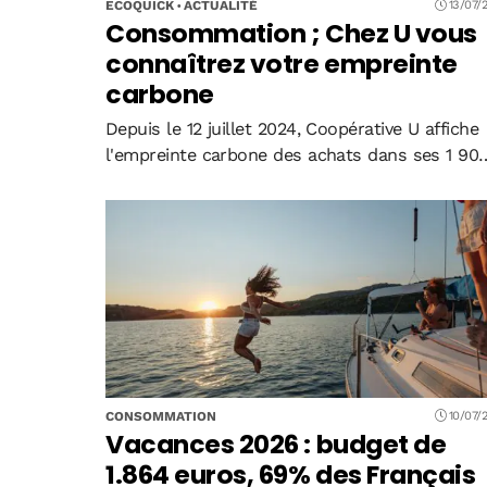
ECOQUICK
ACTUALITÉ
13/07/
Consommation ; Chez U vous
connaîtrez votre empreinte
carbone
Depuis le 12 juillet 2024, Coopérative U affiche
l'empreinte carbone des achats dans ses 1 90
magasins. Une première mondiale qui place
l'enseigne en tête de la transparence
environnementale. Mais cette information va-t
elle vraiment changer…
CONSOMMATION
10/07/
Vacances 2026 : budget de
1.864 euros, 69% des Français