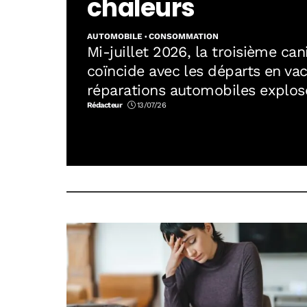
chaleurs
AUTOMOBILE
CONSOMMATION
Mi-juillet 2026, la troisième can
coïncide avec les départs en va
réparations automobiles explose
batteries, pneus, moteur. Les ga
Rédacteur
13/07/26
enregistrent trois fois plus de 
Décryptage des coûts réels et d
stratégies pour économiser…