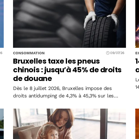
a
CONSOMMATION
E
26
09/07/26
Bruxelles taxe les pneus
1
chinois : jusqu’à 45% de droits
a
de douane
L
1
Dès le 8 juillet 2026, Bruxelles impose des
0
é
droits antidumping de 4,3% à 45,3% sur les
p
pneus chinois. Une mesure qui vise à freiner une
E
invasion commerciale ayant fait bondir les
s
importations de 62% en…