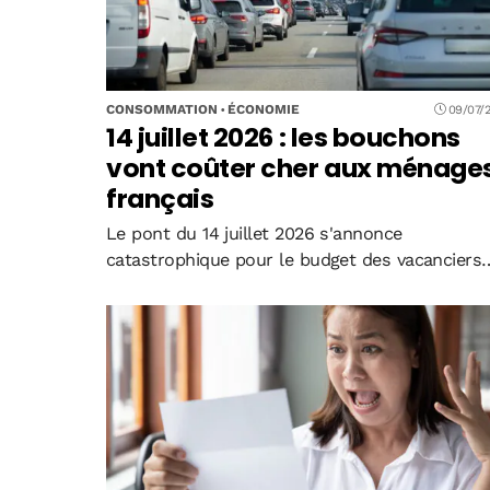
CONSOMMATION
ÉCONOMIE
09/07/
14 juillet 2026 : les bouchons
vont coûter cher aux ménage
français
Le pont du 14 juillet 2026 s'annonce
catastrophique pour le budget des vacanciers
français. Entre surcoûts carburant liés aux
embouteillages massifs, prix majorés en
stations-service et pertes économiques pour l
secteur touristique, les conséquences
financières…