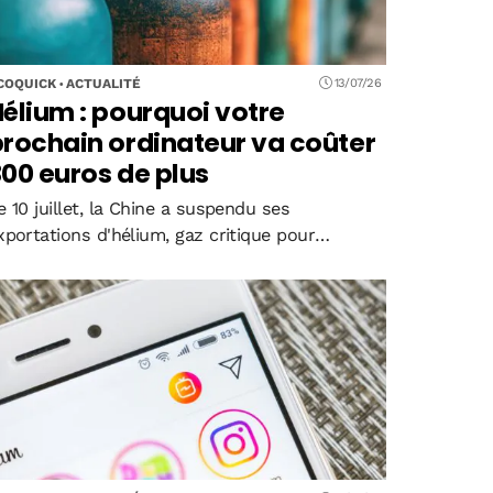
COQUICK
ACTUALITÉ
13/07/26
élium : pourquoi votre
rochain ordinateur va coûter
00 euros de plus
e 10 juillet, la Chine a suspendu ses
xportations d'hélium, gaz critique pour
abriquer les puces électroniques. Conjuguée
ux attaques iraniennes contre le Qatar en
ars et aux restrictions russes, la décision
rovoque une flambée…