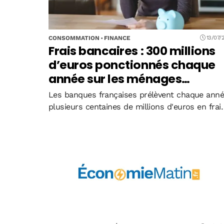
CONSOMMATION
FINANCE
13/07/
Frais bancaires : 300 millions
d’euros ponctionnés chaque
année sur les ménages
modestes
Les banques françaises prélèvent chaque ann
plusieurs centaines de millions d'euros en frai
de saisie sur compte, sans aucun plafonneme
légal. Selon l'UNAF, 53% des 101 établissement
analysés facturent 100 euros ou plus par saisie
…