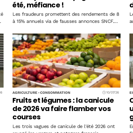
été, méfiance !
d
té
Les fraudeurs promettent des rendements de 8
L
à 15% annuels via de fausses annonces SNCF.
a
%
L'ACPR et la compagnie ferroviaire alertent sur
p
des arnaques qui ont déjà coûté plusieurs
c
centaines de milliers d'euros à certaines…
s
AGRICULTURE
CONSOMMATION
E
26
10/07/26
Fruits et légumes : la canicule
C
de 2026 va faire flamber vos
u
courses
Les trois vagues de canicule de l'été 2026 ont
E