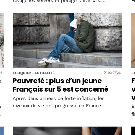
ravagé les vergers et potagers français.
F
Résultat : dès septembre, les fruits et légumes
g
frais vont devenir denrées rares, avec des prix
p
en hausse de 20 à…
d
ECOQUICK
ACTUALITÉ
E
26
10/07/26
s
Pauvreté : plus d’un jeune
F
Français sur 5 est concerné
v
v
Après deux années de forte inflation, les
niveaux de vie ont progressé en France
A
À
métropolitaine en 2024. Mais cette amélioration,
f
portée par les salaires, les retraites et les
a
prestations sociales, n’a pas permis de faire…
s