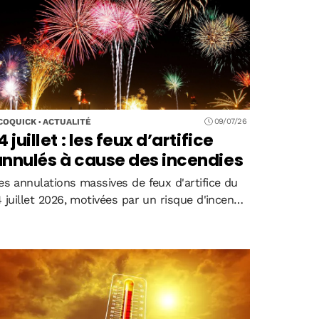
tteindra 20 euros maximum en 2030, avec…
COQUICK
ACTUALITÉ
09/07/26
4 juillet : les feux d’artifice
nnulés à cause des incendies
es annulations massives de feux d'artifice du
4 juillet 2026, motivées par un risque d'incendie
levé, frappent durement le secteur
yrotechnique et les territoires touristiques.
ntre pertes de revenus pour les entreprises,
tratégies de compensation…