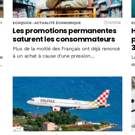
ECOQUICK
ACTUALITÉ ÉCONOMIQUE
E
26
13/07/26
Les promotions permanentes
H
saturent les consommateurs
p
3
Plus de la moitié des Français ont déjà renoncé
à un achat à cause d'une pression
ée
L
promotionnelle excessive, selon une étude
s
e
menée en juin 2026. Les soldes perdent leur
nt
f
pouvoir de déclenchement : 37,8 % des
s
a
consommateurs…
,
m
p