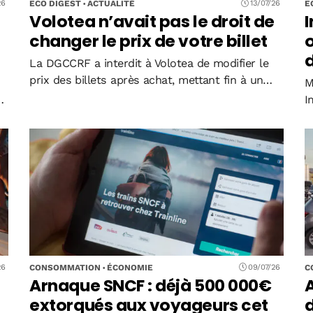
ECO DIGEST
ACTUALITÉ
E
26
13/07/26
Volotea n’avait pas le droit de
I
changer le prix de votre billet
o
La DGCCRF a interdit à Volotea de modifier le
prix des billets après achat, mettant fin à un
M
dispositif controversé lancé en mars 2026. Les
0
I
passagers sont désormais protégés contre les
g
suppléments inattendus pouvant atteindre…
c
-
a
CONSOMMATION
ÉCONOMIE
C
26
09/07/26
Arnaque SNCF : déjà 500 000€
A
extorqués aux voyageurs cet
d