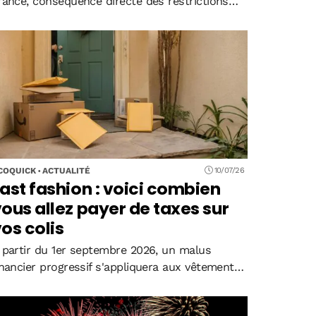
rance, conséquence directe des restrictions
ouvernementales sur le financement des
ermis de conduire. Le permis moto s'effondre
e 94%, le permis B de 75%, générant…
COQUICK
ACTUALITÉ
10/07/26
ast fashion : voici combien
ous allez payer de taxes sur
os colis
 partir du 1er septembre 2026, un malus
inancier progressif s'appliquera aux vêtements
chetés sur Shein, Temu et AliExpress. Le
urcoût débutera à 9 euros par jean et