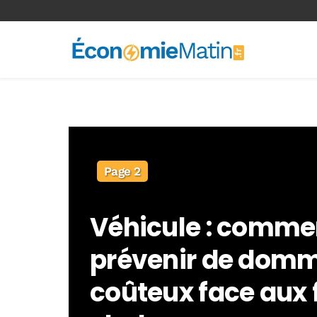
<-- Ad-inserter -->
Page 2
Véhicule : comme
prévenir de dom
coûteux face aux 