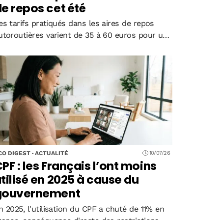
e repos cet été
es tarifs pratiqués dans les aires de repos
utoroutières varient de 35 à 60 euros pour un
anier type familial cet été. Une étude
omparative révèle des écarts atteignant 40%
elon les zones géographiques et…
CO DIGEST
ACTUALITÉ
10/07/26
PF : les Français l’ont moins
tilisé en 2025 à cause du
gouvernement
n 2025, l'utilisation du CPF a chuté de 11% en