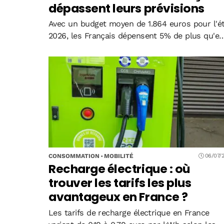
dépassent leurs prévisions
Avec un budget moyen de 1.864 euros pour l'é
2026, les Français dépensent 5% de plus qu'en
2025, dépassant largement l'inflation. Mais 69
des vacanciers avouent avoir dépassé leur
enveloppe initiale sous la pression sociale,…
CONSOMMATION
MOBILITÉ
06/07/
Recharge électrique : où
trouver les tarifs les plus
avantageux en France ?
Les tarifs de recharge électrique en France