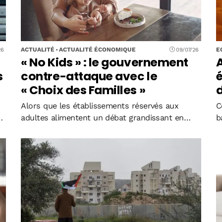
ACTUALITÉ
ACTUALITÉ ÉCONOMIQUE
E
26
09/07/26
« No Kids » : le gouvernement
A
s
contre-attaque avec le
é
« Choix des Familles »
Alors que les établissements réservés aux
C
adultes alimentent un débat grandissant en
b
France, le Haute-commissariat à l'Enfance lance
t
la deuxième édition du « Choix des Familles ».
B
e
Cette initiative entend distinguer les entreprises
s
qui font de l'accueil…
m