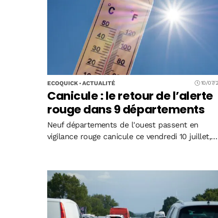
gratuitement via un formulaire en ligne, mais…
ECOQUICK
ACTUALITÉ
10/07/
Canicule : le retour de l’alerte
rouge dans 9 départements
Neuf départements de l'ouest passent en
vigilance rouge canicule ce vendredi 10 juillet,
déclenchant une mobilisation budgétaire de 10
millions d'euros. Entre climatisation d'urgence
des hôpitaux, adaptation du travail et 7.800
hectares brûlés, l'économie française…