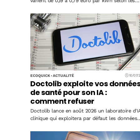
varient de 0,19 à 0,79 euro par kWh selon les
opérateurs et les régions. Un écart qui peut
représenter jusqu'à 800 euros d'économies
annuelles pour les conducteurs qui…
ECOQUICK
ACTUALITÉ
10/07/
Doctolib exploite vos donnée
de santé pour son IA :
comment refuser
Doctolib lance en août 2026 un laboratoire d'I
clinique qui exploitera par défaut les données
de santé de millions de Français. Un système
d'opt-out controversé permet de refuser