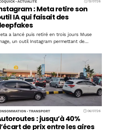
COQUICK
ACTUALITÉ
13/07/26
nstagram : Meta retire son
util IA qui faisait des
deepfakes
eta a lancé puis retiré en trois jours Muse
mage, un outil Instagram permettant de
énérer des images IA en mentionnant des
omptes publics sans leur consentement. Face
ux risques d'usurpation d'identité et à la…
ONSOMMATION
TRANSPORT
06/07/26
utoroutes : jusqu’à 40%
’écart de prix entre les aires