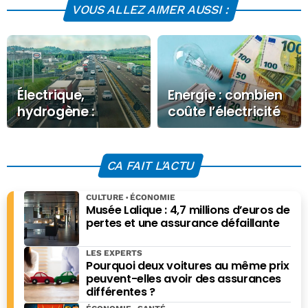
VOUS ALLEZ AIMER AUSSI :
Électrique,
Energie : combien
hydrogène :
coûte l’électricité
l’illusion verte du
ce Mercredi 18
transport lourd. Le
février 2026 ?
vrai remède ?
CA FAIT L'ACTU
L’effacement des
flux.
CULTURE
ÉCONOMIE
Musée Lalique : 4,7 millions d’euros de
pertes et une assurance défaillante
LES EXPERTS
Pourquoi deux voitures au même prix
peuvent-elles avoir des assurances
différentes ?