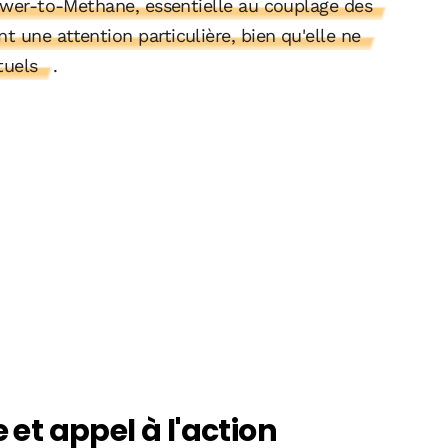
wer-to-Methane, essentielle au couplage des
 une attention particulière, bien qu'elle ne
tuels
.
 et appel à l'action