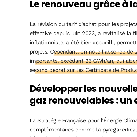
Le renouveau grâce à la
La révision du tarif d’achat pour les proje
effective depuis juin 2023, a revitalisé la 
inflationniste, a été bien accueilli, perm
projets.
Cependant, on note l'absence de so
importants, excédant 25 GWh/an, qui atte
second décret sur les Certificats de Produ
Développer les nouvelle
gaz renouvelables : un
La Stratégie Française pour l’Énergie Cli
complémentaires comme la pyrogazéificati