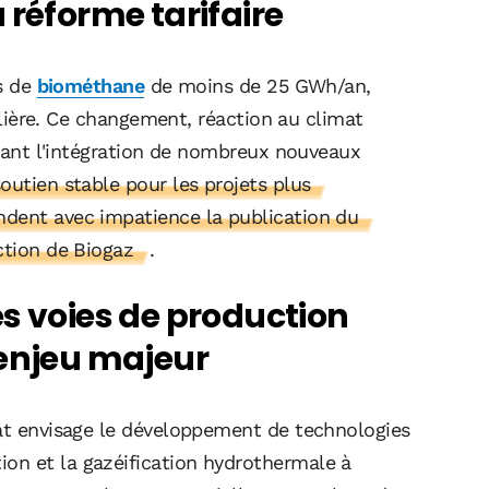
 réforme tarifaire
ts de
biométhane
de moins de 25 GWh/an,
filière. Ce changement, réaction au climat
ettant l'intégration de nombreux nouveaux
utien stable pour les projets plus
ndent avec impatience la publication du
ction de Biogaz
.
s voies de production
 enjeu majeur
mat envisage le développement de technologies
on et la gazéification hydrothermale à