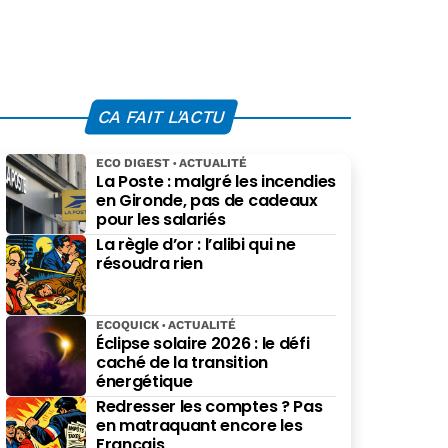
CA FAIT L'ACTU
ECO DIGEST
ACTUALITÉ
La Poste : malgré les incendies
en Gironde, pas de cadeaux
pour les salariés
La règle d’or : l’alibi qui ne
résoudra rien
ECOQUICK
ACTUALITÉ
Éclipse solaire 2026 : le défi
caché de la transition
énergétique
Redresser les comptes ? Pas
en matraquant encore les
Français