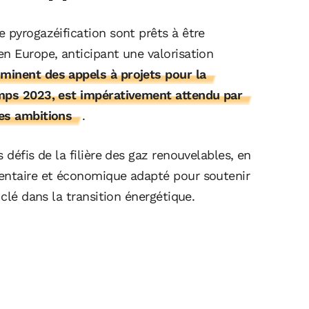
 pyrogazéification sont prêts à être
en Europe, anticipant une valorisation
minent des appels à projets pour la
emps 2023, est impérativement attendu par
ces ambitions
.
 défis de la filière des gaz renouvelables, en
mentaire et économique adapté pour soutenir
 clé dans la transition énergétique.