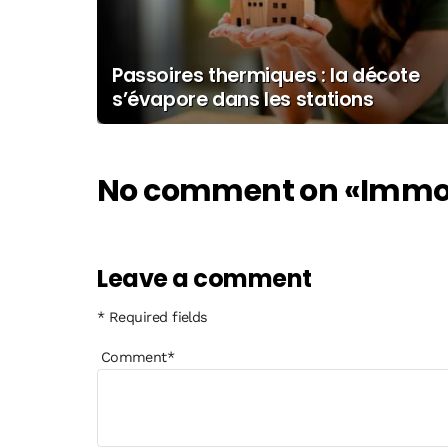
Passoires thermiques : la décote
s’évapore dans les stations
balnéaires
No comment on
«Immobi
Leave a comment
* Required fields
Comment
*