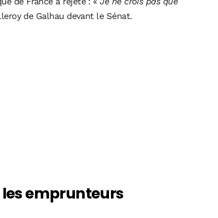
ue de France a rejeté : «
Je ne crois pas que
illeroy de Galhau devant le Sénat.
e les emprunteurs