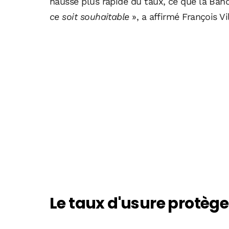
hausse plus rapide du taux, ce que la Banq
ce soit souhaitable
», a affirmé François V
Le taux d'usure protèg