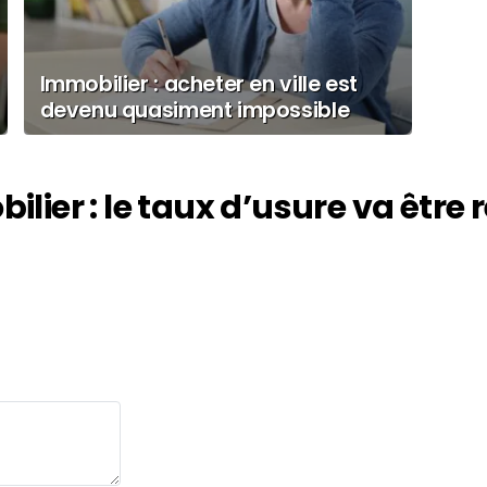
Immobilier : acheter en ville est
devenu quasiment impossible
lier : le taux d’usure va être 