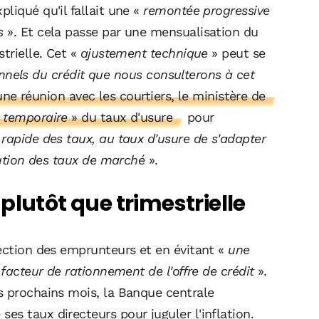
iqué qu'il fallait une «
remontée progressive
s
». Et cela passe par une mensualisation du
trielle. Cet «
ajustement technique
» peut se
ionnels du crédit que nous consulterons à cet
une réunion avec les courtiers, le ministère de
«
temporaire
» du taux d'usure
pour
rapide des taux, au taux d'usure de s'adapter
lution des taux de marché
».
plutôt que trimestrielle
tection des emprunteurs et en évitant «
une
 facteur de rationnement de l'offre de crédit
».
s prochains mois, la Banque centrale
s taux directeurs pour juguler l'inflation.