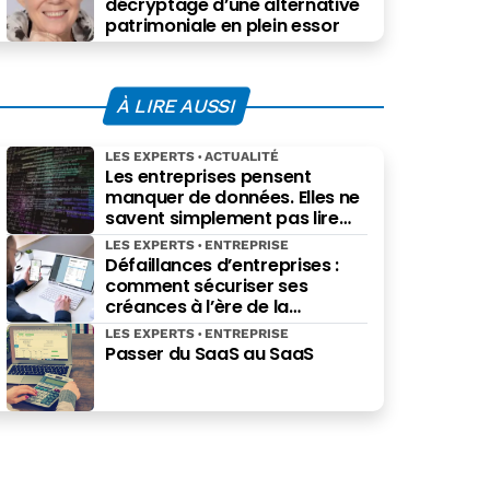
décryptage d’une alternative
patrimoniale en plein essor
À LIRE AUSSI
LES EXPERTS
ACTUALITÉ
Les entreprises pensent
manquer de données. Elles ne
savent simplement pas lire
celles qu’elles possèdent déjà.
LES EXPERTS
ENTREPRISE
Défaillances d’entreprises :
comment sécuriser ses
créances à l’ère de la
facturation électronique ?
LES EXPERTS
ENTREPRISE
Passer du SaaS au SaaS