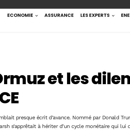
ECONOMIE
ASSURANCE
LES EXPERTS
ENE
’Ormuz et les dil
BCE
semblait presque écrit d’avance. Nommé par Donald Tr
rsh s’apprêtait à hériter d’un cycle monétaire qui lui of