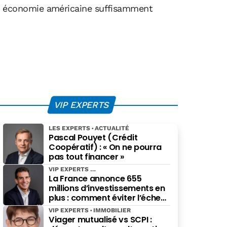
’une économie américaine suffisamment
VIP EXPERTS
LES EXPERTS
ACTUALITÉ
Pascal Pouyet (Crédit
Coopératif) : « On ne pourra
pas tout financer »
VIP EXPERTS
La France annonce 655
millions d’investissements en
plus : comment éviter l’échec
des projets à grande échelle ?
VIP EXPERTS
IMMOBILIER
Viager mutualisé vs SCPI :