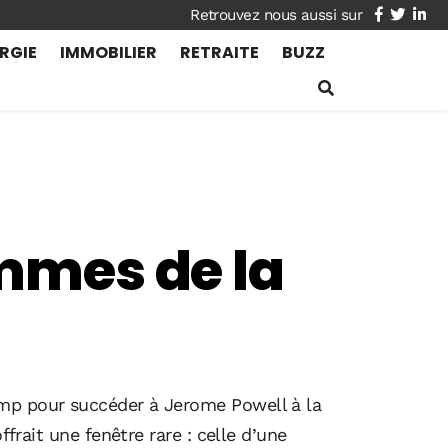
facebook
twitte
lin
RGIE
IMMOBILIER
RETRAITE
BUZZ
emmes de la
ump pour succéder à Jerome Powell à la
frait une fenêtre rare : celle d’une