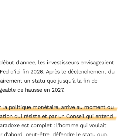
début d’année, les investisseurs envisageaient
 Fed d’ici fin 2026. Après le déclenchement du
tairement un statu quo jusqu’à la fin de
igeable de hausse en 2027.
la politique monétaire, arrive au moment où
lation qui résiste et par un Conseil qui entend
aradoxe est complet : l'homme qui voulait
ir d'abord, peut-être, défendre le statu quo.