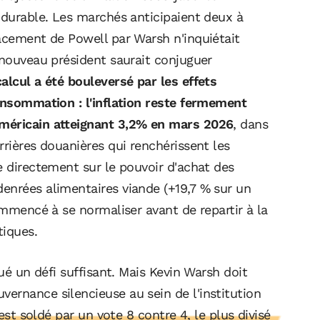
 durable. Les marchés anticipaient deux à
lacement de Powell par Warsh n'inquiétait
 nouveau président saurait conjuguer
alcul a été bouleversé par les effets
consommation : l'inflation reste fermement
américain atteignant 3,2% en mars 2026
, dans
rrières douanières qui renchérissent les
e directement sur le pouvoir d'achat des
enrées alimentaires viande (+19,7 % sur un
ommencé à se normaliser avant de repartir à la
tiques.
tué un défi suffisant. Mais Kevin Warsh doit
ernance silencieuse au sein de l'institution
st soldé par un vote 8 contre 4, le plus divisé