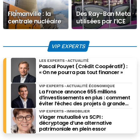
Flamanville : la
Des Ray-Ban Meta
centrale nucléaire
utilisées par l’ICE
a atteint la pleine
pour surveiller les
puissance
manifestants
VIP EXPERTS
LES EXPERTS
ACTUALITÉ
Pascal Pouyet (Crédit Coopératif) :
« On ne pourra pas tout financer »
VIP EXPERTS
ACTUALITÉ ÉCONOMIQUE
La France annonce 655 millions
d’investissements en plus : comment
éviter l’échec des projets à grande
échelle ?
VIP EXPERTS
IMMOBILIER
Viager mutualisé vs SCPI :
décryptage d’une alternative
patrimoniale en plein essor