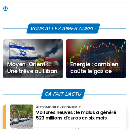
d'Économie Matin en 2019, où elle écrit sur des sujets
liés à l'économie, la finance, les technologies,
l'environnement, l'énergie et l'éducation.
VOUS ALLEZ AIMER AUSSI :
Moyen-Orient :
Energie : combien
Une trêve au Liban
coûte le gaz ce
de trois
Mercredi 5
semaines ?
novembre 2025 ?
CA FAIT L'ACTU
AUTOMOBILE
ÉCONOMIE
Voitures neuves : le malus a généré
523 millions d’euros en six mois