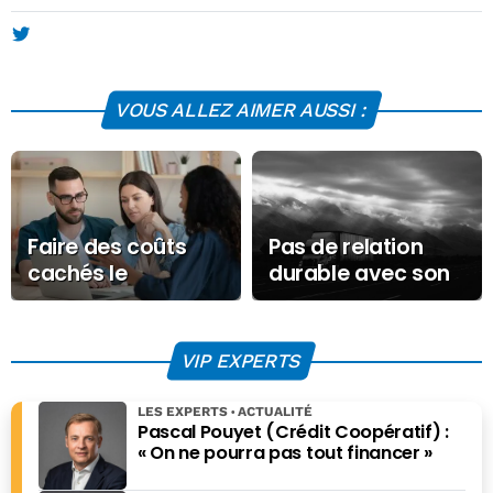
les vendredis un article sur l'art et la culture vus à
travers l'économie, et intervient ponctuellement sur
d'autres sujets. Son site :
philippeherlin.com
.
VOUS ALLEZ AIMER AUSSI :
Faire des coûts
Pas de relation
cachés le
durable avec son
carburant de la
réseau de
reprise
distribution sans
un programme
VIP EXPERTS
structuré
LES EXPERTS
ACTUALITÉ
Pascal Pouyet (Crédit Coopératif) :
« On ne pourra pas tout financer »