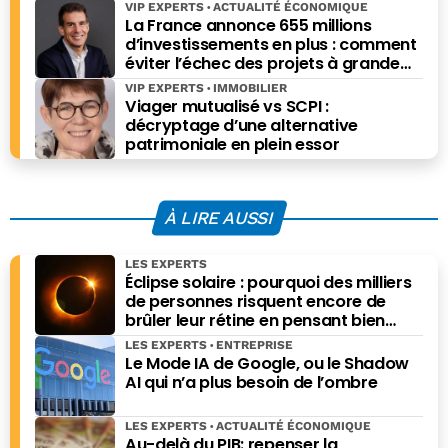
VIP EXPERTS
ACTUALITÉ ÉCONOMIQUE
La France annonce 655 millions
d’investissements en plus : comment
éviter l’échec des projets à grande
échelle ?
VIP EXPERTS
IMMOBILIER
Viager mutualisé vs SCPI :
décryptage d’une alternative
patrimoniale en plein essor
À LIRE AUSSI
LES EXPERTS
Éclipse solaire : pourquoi des milliers
de personnes risquent encore de
brûler leur rétine en pensant bien
faire
LES EXPERTS
ENTREPRISE
Le Mode IA de Google, ou le Shadow
AI qui n’a plus besoin de l’ombre
LES EXPERTS
ACTUALITÉ ÉCONOMIQUE
Au-delà du PIB: repenser la