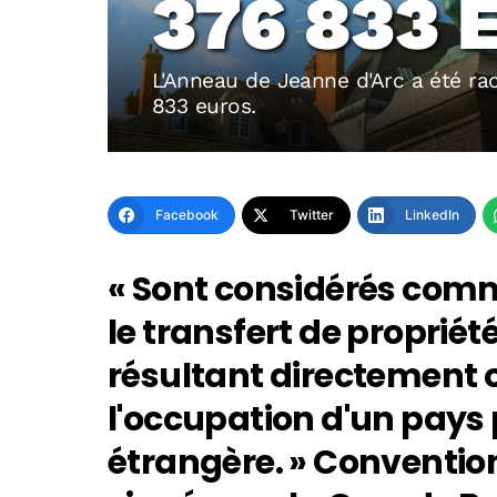
376 833 
L'Anneau de Jeanne d'Arc a été ra
833 euros.
Facebook
Twitter
LinkedIn
« Sont considérés comme 
le transfert de propriét
résultant directement 
l'occupation d'un pays
étrangère. » Conventio