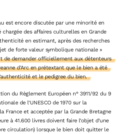
eau est encore discutée par une minorité en
té chargée des affaires culturelles en Grande
thenticité en estimant, après des recherches
jet de forte valeur symbolique nationale »
ent de demander officiellement aux détenteurs
eanne d’Arc en prétextant que le bien a été
’authenticité et le pedigree du bien.
ication du Règlement Européen n° 3911/92 du 9
tionale de l’UNESCO de 1970 sur la
r la France et acceptée par la Grande Bretagne
ure à 41.600 livres doivent faire l’objet d’une
e circulation) lorsque le bien doit quitter le