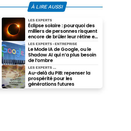
À LIRE AUSSI
LES EXPERTS
Éclipse solaire : pourquoi des
milliers de personnes risquent
encore de brûler leur rétine en
pensant bien faire
LES EXPERTS
ENTREPRISE
Le Mode IA de Google, ou le
Shadow AI qui n’a plus besoin
de l’ombre
LES EXPERTS
Au-delà du PIB: repenser la
prospérité pour les
générations futures