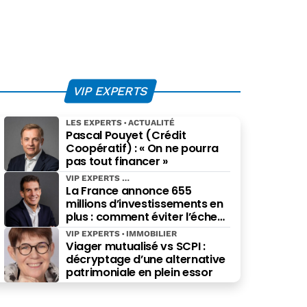
VIP EXPERTS
LES EXPERTS
ACTUALITÉ
Pascal Pouyet (Crédit
Coopératif) : « On ne pourra
pas tout financer »
VIP EXPERTS
La France annonce 655
millions d’investissements en
plus : comment éviter l’échec
des projets à grande échelle ?
VIP EXPERTS
IMMOBILIER
Viager mutualisé vs SCPI :
décryptage d’une alternative
patrimoniale en plein essor