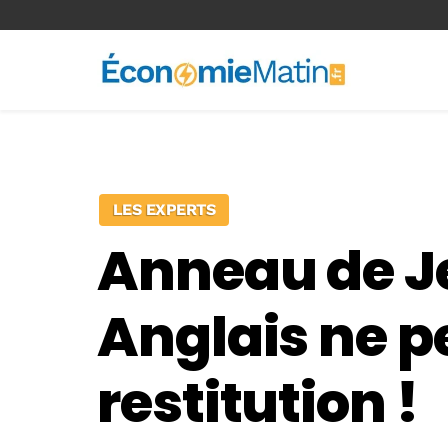
<-- Ad-inserter -->
LES EXPERTS
Anneau de Je
Anglais ne 
restitution !