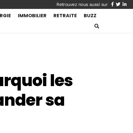
facebook
twitte
lin
RGIE
IMMOBILIER
RETRAITE
BUZZ
rquoi les
ander sa