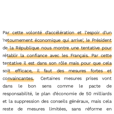
Par cette volonté d'accélération et l'espoir d'un
'retournement économique qui arrive', le Président
de la République nous montre une tentative pour
rétablir la confiance avec les Français. Par cette
tentative il est dans son rôle mais pour que cela
soit efficace, il faut des mesures fortes et
convaincantes.
Certaines mesures prises vont
dans le bon sens comme le pacte de
responsabilité, le plan d'économie de 50 milliards
et la suppression des conseils généraux, mais cela
reste de mesures limitées, sans réforme en