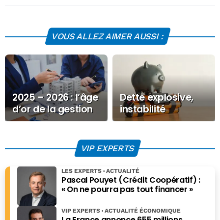
Croissance Plus dont il a aussi été président.
VOUS ALLEZ AIMER AUSSI :
2025 – 2026 : l’âge
Dette explosive,
d’or de la gestion
instabilité
locative ?
politique : quel
avenir pour
l’épargne des
VIP EXPERTS
Français ?
LES EXPERTS
ACTUALITÉ
Pascal Pouyet (Crédit Coopératif) :
« On ne pourra pas tout financer »
VIP EXPERTS
ACTUALITÉ ÉCONOMIQUE
La France annonce 655 millions