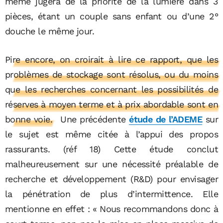
même jugera de la priorité de la lumière dans 3
pièces, étant un couple sans enfant ou d’une 2°
douche le même jour.
Pire encore, on croirait à lire ce rapport, que les
problèmes de stockage sont résolus, ou du moins
que les recherches concernant les possibilités de
réserves à moyen terme et à prix abordable sont en
bonne voie.
Une précédente
étude de l’ADEME
sur
le sujet est même citée à l’appui des propos
rassurants. (réf 18) Cette étude conclut
malheureusement sur une nécessité préalable de
recherche et développement (R&D) pour envisager
la pénétration de plus d’intermittence. Elle
mentionne en effet : « Nous recommandons donc à