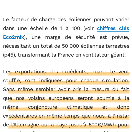
Le facteur de charge des éoliennes pouvant varier
dans une échelle de 1 à 100 (voir
chiffres clés
Eco2mix
), une marge de sécurité est prévue,
nécessitant un total de 50 000 éoliennes terrestres
(p45), transformant la France en ventilateur géant.
Les exportations des excédents, quand le vent
souffle, sont indiquées pour chaque simulation.
Sans même sembler avoir pris la mesure du fait
que nos voisins européens seront soumis à la
même conjoncture climatique et donc
excédentaires en même temps que nous, à l’instar
de l’Allemagne qui a payé jusqu’à 500€/MWh pour