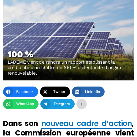
100 %
L'ADEME vient de rendre un rapport établissant la
crédibilité d'un chiffre de 100 % d'électricité d'origine
renouvelable.
Facebook
Twitter
LinkedIn
WhatsApp
Telegram
Dans son
nouveau cadre d’action
,
la Commission européenne vient