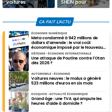
voitures
SHEIN pour
thermiques en
accélérer à
2035 : l’UE change
l’international
de stratégie
CA FAIT L'ACTU
ÉCONOMIE NUMÉRIQUE
Meta condamné à 942 millions de
dollars d’amende : le vrai coût
économique imposé par le Nouveau-
Mexique
DÉFENSE
ÉCONOMIE INTERNATIONALE
Une attaque de Poutine contre l’Otan
dès 2026 ?
AUTOMOBILE
ÉCONOMIE
Voitures neuves : le malus a généré
523 millions d’euros en six mois
ECOQUICK
ACTUALITÉ ÉCONOMIQUE
Grand âge : une TVA qui ampute les
heures d’aide à domicile ?