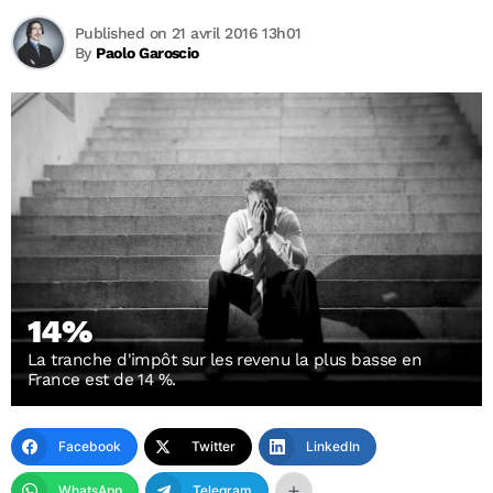
Published on 21 avril 2016 13h01
By
Paolo Garoscio
14%
La tranche d'impôt sur les revenu la plus basse en
France est de 14 %.
Facebook
Twitter
LinkedIn
WhatsApp
Telegram