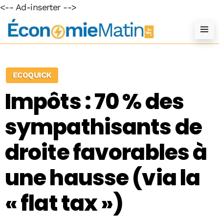
<-- Ad-inserter -->
ECOQUICK
Impôts : 70 % des
sympathisants de
droite favorables à
une hausse (via la
« flat tax »)