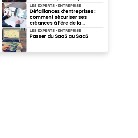
celles qu’elles possèdent déjà.
LES EXPERTS
ENTREPRISE
Défaillances d’entreprises :
comment sécuriser ses
créances à l’ère de la
facturation électronique ?
LES EXPERTS
ENTREPRISE
Passer du SaaS au SaaS