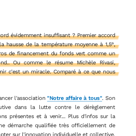
ccord évidemment insuffisant ? Premier accord
r la hausse de la température moyenne à 1,5°,
'euros de financement du fonds vert comme un
nd.. Ou comme le résume Michèle Rivasi,
nir c'est un miracle. Comparé à ce que nous
ancer l'association
"Notre affaire à tous"
. Son
utive dans la lutte contre le dérèglement
ns présentes et à venir... Plus d'infos sur la
ne démarche qualifiée très officiellement de
pter sur l'innovation individuelle et collective,