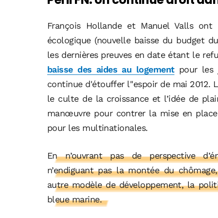
François Hollande et Manuel Valls ont d
écologique (nouvelle baisse du budget du m
les dernières preuves en date étant le ref
baisse des aides au logement
pour les 
continue d'étouffer l''espoir de mai 2012
le culte de la croissance et l’idée de pl
manœuvre pour contrer la mise en place d
pour les multinationales.
En n’ouvrant pas de perspective d’éma
n’endiguant pas la montée du chômage, 
autre modèle de développement, la polit
bleue marine.