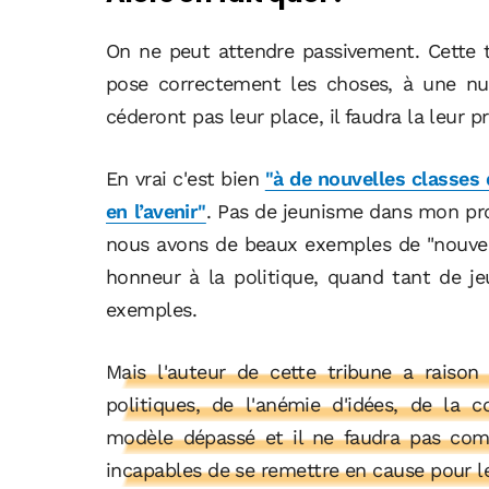
On ne peut attendre passivement. Cette 
pose correctement les choses, à une nu
céderont pas leur place, il faudra la leur pr
En vrai c'est bien
"à de nouvelles classes 
en l’avenir"
. Pas de jeunisme dans mon prop
nous avons de beaux exemples de "nouvea
honneur à la politique, quand tant de j
exemples.
Mais l'auteur de cette tribune a raison
politiques, de l'anémie d'idées, de la
modèle dépassé et il ne faudra pas comp
incapables de se remettre en cause pour le 