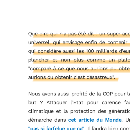
Que dire qui n'a pas été dit : un super a
universel, qui envisage enfin de conteni
qui considère aussi les 100 milliards d
plancher et non plus comme un plafo
"comparé à ce que nous aurions pu obte
aurions du obtenir c'est désastreux".
Nous avons aussi profité de la COP pour l
but ? Attaquer l'Etat pour carence fa
climatique et la protection des génératio
démarche dans
cet article du Monde
. U
"pas si farfelue que ça"
. Il faudra bien com