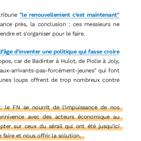
tribune
"le renouvellement c'est maintenant"
ance près, la conclusion : ces messieurs ne
endre et s'organiser pour le faire.
d’âge d’inventer une politique qui fasse croire
os, car de Badinter à Hulot, de Piolle à Joly,
ux-arrivants-pas-forcément-jeunes" qui font
eunes loups offrent de trop nombreux contre
 : le FN se nourrit de l'impuissance de nos
 connivence avec des acteurs économique au
ter sur ceux du sérail qui ont été jusqu'ici
faire et nous offrir la solution.