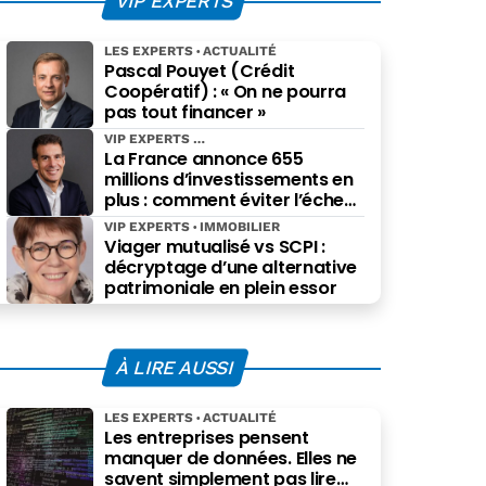
VIP EXPERTS
LES EXPERTS
ACTUALITÉ
Pascal Pouyet (Crédit
Coopératif) : « On ne pourra
pas tout financer »
VIP EXPERTS
La France annonce 655
millions d’investissements en
plus : comment éviter l’échec
des projets à grande échelle ?
VIP EXPERTS
IMMOBILIER
Viager mutualisé vs SCPI :
décryptage d’une alternative
patrimoniale en plein essor
À LIRE AUSSI
LES EXPERTS
ACTUALITÉ
Les entreprises pensent
manquer de données. Elles ne
savent simplement pas lire