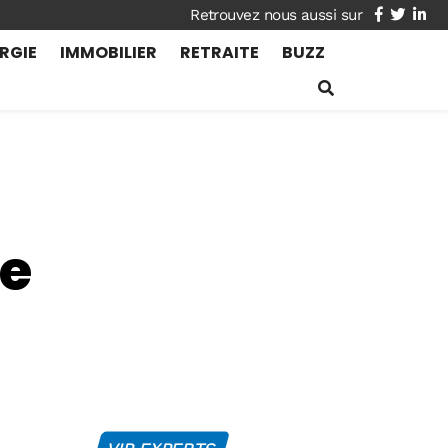
facebook
twitte
lin
RGIE
IMMOBILIER
RETRAITE
BUZZ
me