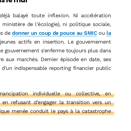
éjà balayé toute inflexion. Ni accélération
inistère de l'écologie), ni politique sociale,
us de
donner un coup de pouce au SMIC
ou
la
jeunes actifs en insertion. Le gouvernement
. Le gouvernement s'enferme toujours plus dans
aire aux marchés. Dernier épisode en date, ses
'un indispensable reporting financier public
ncipation individuelle ou collective, en
en refusant d’engager la transition vers un
ique menée conduit le pays à la catastrophe