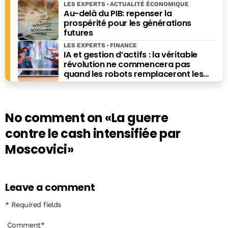
LES EXPERTS
ACTUALITÉ ÉCONOMIQUE
Au-delà du PIB: repenser la
prospérité pour les générations
futures
LES EXPERTS
FINANCE
IA et gestion d’actifs : la véritable
révolution ne commencera pas
quand les robots remplaceront les
financiers. Elle commencera quand ils
prendront les meilleures décisions.
No comment on
«La guerre
contre le cash intensifiée par
Moscovici»
Leave a comment
* Required fields
Comment
*