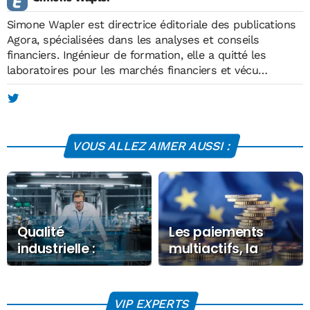
Simone Wapler est directrice éditoriale des publications
Agora, spécialisées dans les analyses et conseils
financiers. Ingénieur de formation, elle a quitté les
laboratoires pour les marchés financiers et vécu
l'éclatement de la bulle internet. Grâce à son expertise,
elle sert aujourd'hui, non pas la cause des
multinationales ou des banquiers, mais celle des
particuliers. Elle a publié "Pourquoi la France va faire
VOUS ALLEZ AIMER AUSSI :
faillite" (2012), "Comment l'État va faire main basse sur
votre argent" (2013), "Pouvez-vous faire confiance à votre
banque ?" (2014) et “La fabrique de pauvres” (2015) aux
Éditions Ixelles.
Qualité
Les paiements
industrielle :
multiactifs, la
sommes-nous
nouvelle ère de la
prêts à changer
monnaie
d’échelle ?
VIP EXPERTS