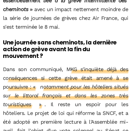
essentiellement liée à la grève intermittente des
cheminots
»
avec un impact nettement moindre de
la série de journées de grèves chez Air France, qui
s'est terminée le 8 mai.
Une journée sans cheminots, la dernière
action de grève avant la fin du
mouvement ?
Dans son communiqué,
MKG s'inquiète déjà des
conséquences si cette grève était amené à se
poursuivre : «
notamment pour les hôteliers situés
sur le littoral français et dans les zones très
touristiques
»
. Il reste un espoir pour les
hôteliers. Le projet de loi qui réforme la SNCF, et a
été adopté en première lecture à l'Assemblée mi-
avril, fait l'objet d'un vote solennel au Sénat ce