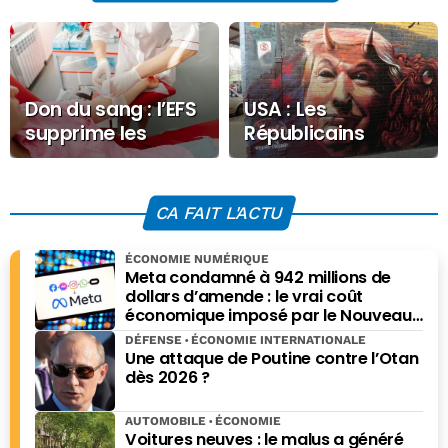
Don du sang : l’EFS
USA : Les
supprime les
Républicains
données liées aux
perdent la
relations
confiance des
homosexuelles
électeurs sur
CA FAIT L'ACTU
l’économie
ÉCONOMIE NUMÉRIQUE
Meta condamné à 942 millions de
dollars d’amende : le vrai coût
économique imposé par le Nouveau-
Mexique
DÉFENSE
ÉCONOMIE INTERNATIONALE
Une attaque de Poutine contre l’Otan
dès 2026 ?
AUTOMOBILE
ÉCONOMIE
Voitures neuves : le malus a généré