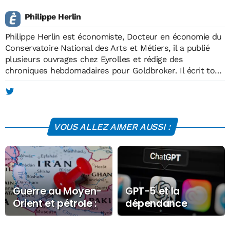
Philippe Herlin
Philippe Herlin est économiste, Docteur en économie du
Conservatoire National des Arts et Métiers, il a publié
plusieurs ouvrages chez Eyrolles et rédige des
chroniques hebdomadaires pour
Goldbroker
. Il écrit tous
les vendredis un article sur l'art et la culture vus à
travers l'économie, et intervient ponctuellement sur
d'autres sujets. Son site :
philippeherlin.com
.
VOUS ALLEZ AIMER AUSSI :
Guerre au Moyen-
GPT-5 et la
Orient et pétrole :
dépendance
quelles sont les
technologique :
différents
comment les