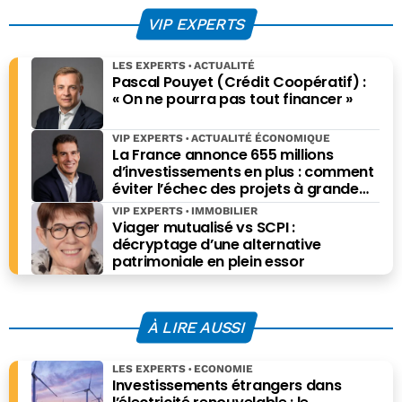
scénarios
entreprises
VIP EXPERTS
envisageables ?
françaises
peuvent garder la
LES EXPERTS
ACTUALITÉ
main ?
Pascal Pouyet (Crédit Coopératif) :
« On ne pourra pas tout financer »
VIP EXPERTS
ACTUALITÉ ÉCONOMIQUE
La France annonce 655 millions
d’investissements en plus : comment
éviter l’échec des projets à grande
échelle ?
VIP EXPERTS
IMMOBILIER
Viager mutualisé vs SCPI :
décryptage d’une alternative
patrimoniale en plein essor
À LIRE AUSSI
LES EXPERTS
ECONOMIE
Investissements étrangers dans