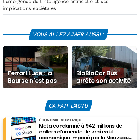
l'émergence de l'intelligence artificielle et ses
implications sociétales.
VOUS ALLEZ AIMER AUSSI :
Ferrari Luce : la
BlaBlaCar Bus
Bourse n’est pas
arrête son activité
convaincue
après de lourdes
pertes
CA FAIT L'ACTU
ÉCONOMIE NUMÉRIQUE
Meta condamné à 942 millions de
dollars d’amende : le vrai coût
économique imposé par le Nouveau-