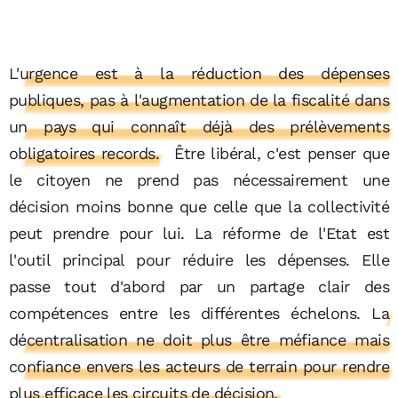
L'urgence est à la réduction des dépenses
publiques, pas à l'augmentation de la fiscalité dans
un pays qui connaît déjà des prélèvements
obligatoires records.
Être libéral, c'est penser que
le citoyen ne prend pas nécessairement une
décision moins bonne que celle que la collectivité
peut prendre pour lui. La réforme de l'Etat est
l'outil principal pour réduire les dépenses. Elle
passe tout d'abord par un partage clair des
compétences entre les différentes échelons.
La
décentralisation ne doit plus être méfiance mais
confiance envers les acteurs de terrain pour rendre
plus efficace les circuits de décision.