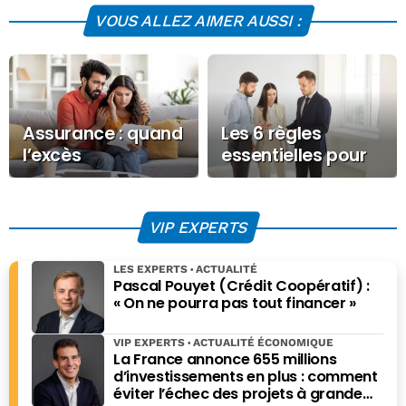
VOUS ALLEZ AIMER AUSSI :
Assurance : quand
Les 6 règles
l’excès
essentielles pour
d’information rend
anticiper un litige
la protection
locatif
illisible
VIP EXPERTS
LES EXPERTS
ACTUALITÉ
Pascal Pouyet (Crédit Coopératif) :
« On ne pourra pas tout financer »
VIP EXPERTS
ACTUALITÉ ÉCONOMIQUE
La France annonce 655 millions
d’investissements en plus : comment
éviter l’échec des projets à grande