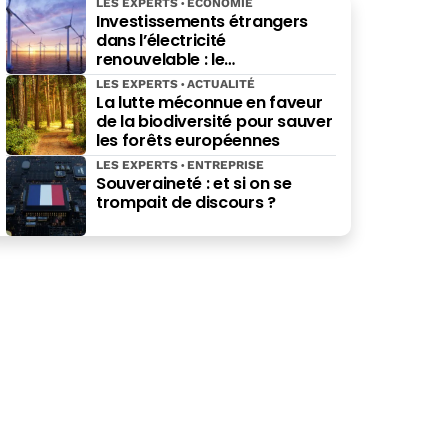
LES EXPERTS
ECONOMIE
Investissements étrangers
dans l’électricité
renouvelable : le
gouvernement au pied du
LES EXPERTS
ACTUALITÉ
mur
La lutte méconnue en faveur
de la biodiversité pour sauver
les forêts européennes
LES EXPERTS
ENTREPRISE
Souveraineté : et si on se
trompait de discours ?