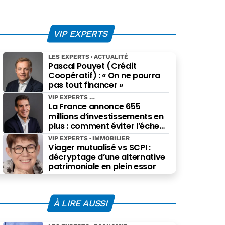
VIP EXPERTS
LES EXPERTS
ACTUALITÉ
Pascal Pouyet (Crédit
Coopératif) : « On ne pourra
pas tout financer »
VIP EXPERTS
La France annonce 655
millions d’investissements en
plus : comment éviter l’échec
des projets à grande échelle ?
VIP EXPERTS
IMMOBILIER
Viager mutualisé vs SCPI :
décryptage d’une alternative
patrimoniale en plein essor
À LIRE AUSSI