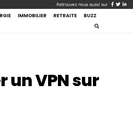
facebook
twitte
lin
RGIE
IMMOBILIER
RETRAITE
BUZZ
er un VPN sur