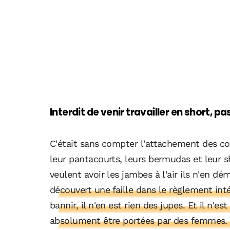
Interdit de venir travailler en short, pas
C'était sans compter l'attachement des co
leur pantacourts, leurs bermudas et leur s
veulent avoir les jambes à l'air ils n'en d
découvert une faille dans le règlement intér
bannir, il n'en est rien des jupes. Et il n'e
absolument être portées par des femmes. C