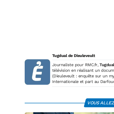
Tugdual de Dieuleveult
Journaliste pour
RMC.fr
,
Tugdual
télévision en réalisant un docum
(
Dieuleveult : enquête sur un m
Internationale
et part au Darfou
2010, il rejoint l'équipage de La
de deux documentaires diffusés s
collabore avec plusieurs rédact
VOUS ALLEZ 
depuis 2012. Il a intégré Econom