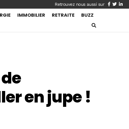
facebook
twitte
lin
RGIE
IMMOBILIER
RETRAITE
BUZZ
 de
ler en jupe !