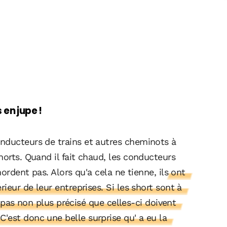
 en jupe !
nducteurs de trains et autres cheminots à
horts. Quand il fait chaud, les conducteurs
émordent pas. Alors qu'a cela ne tienne,
ils ont
ieur de leur entreprises. Si les short sont à
st pas non plus précisé que celles-ci doivent
'est donc une belle surprise qu' a eu la