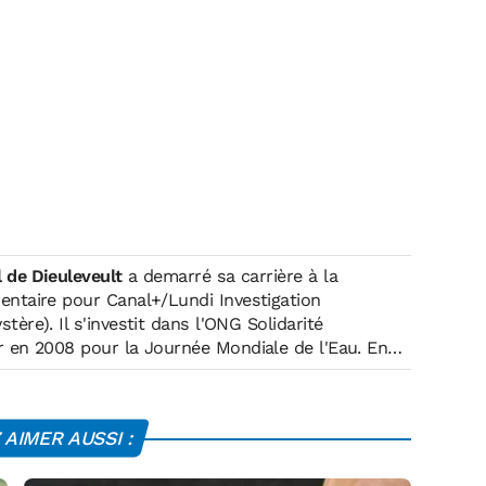
 de Dieuleveult
a demarré sa carrière à la
entaire pour Canal+/Lundi Investigation
ystère
). Il s'investit dans l'
ONG Solidarité
r en 2008 pour la Journée Mondiale de l'Eau. En
 Boudeuse en Amazonie et participe à l'élaboration
ur France 5. Il se spécialise ensuite sur le web et
ions dont Europe 1, Atlantico, Oh My Food et
RMC
AIMER AUSSI :
ie Matin dès sa création.