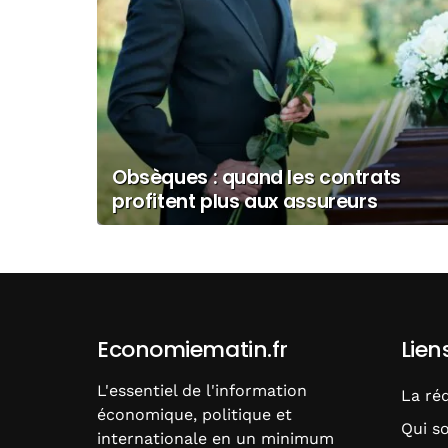
Obsèques : quand les contrats
profitent plus aux assureurs
qu’aux familles
Economiematin.fr
Lien
L'essentiel de l'information
La ré
économique, politique et
Qui s
internationale en un minimum