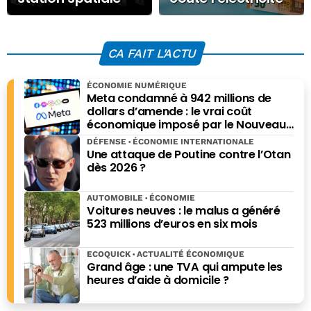
jusqu’en 2032, un
ce Vendredi 5
choix à plusieurs
septembre 2025 ?
milliards de
CA FAIT L'ACTU
dollars
ÉCONOMIE NUMÉRIQUE
Meta condamné à 942 millions de
dollars d’amende : le vrai coût
économique imposé par le Nouveau-
Mexique
DÉFENSE
ÉCONOMIE INTERNATIONALE
Une attaque de Poutine contre l’Otan
dès 2026 ?
AUTOMOBILE
ÉCONOMIE
Voitures neuves : le malus a généré
523 millions d’euros en six mois
ECOQUICK
ACTUALITÉ ÉCONOMIQUE
Grand âge : une TVA qui ampute les
heures d’aide à domicile ?