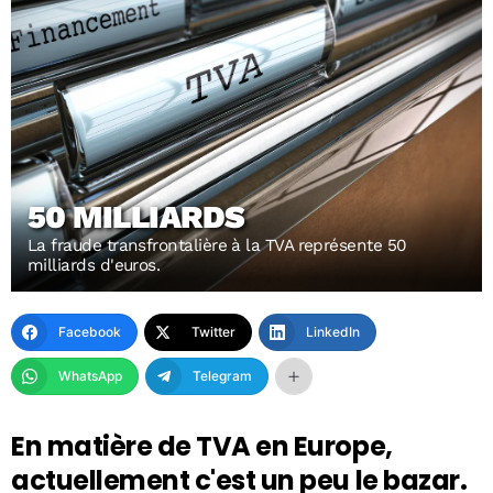
50 MILLIARDS
La fraude transfrontalière à la TVA représente 50
milliards d'euros.
Facebook
Twitter
LinkedIn
WhatsApp
Telegram
En matière de TVA en Europe,
actuellement c'est un peu le bazar.