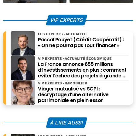
startups : quelle
Digital) : l’IA
solution de
normande s’invite
comptabilité en
à Caen
VIP EXPERTS
ligne vous
correspond
LES EXPERTS
ACTUALITÉ
vraiment ?
Pascal Pouyet (Crédit Coopératif) :
« On ne pourra pas tout financer »
VIP EXPERTS
ACTUALITÉ ÉCONOMIQUE
La France annonce 655 millions
d’investissements en plus : comment
éviter l’échec des projets à grande
échelle ?
VIP EXPERTS
IMMOBILIER
Viager mutualisé vs SCPI :
décryptage d’une alternative
patrimoniale en plein essor
À LIRE AUSSI