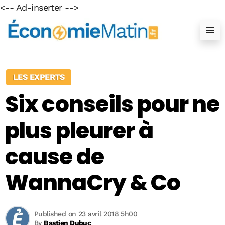
<-- Ad-inserter -->
LES EXPERTS
Six conseils pour ne
plus pleurer à
cause de
WannaCry & Co
Published on 23 avril 2018 5h00
By
Bastien Dubuc