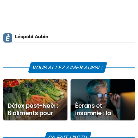
Léopold Aubin
VOUS ALLEZ AIMER AUSSI :
Détox post-Noël :
Écrans et
6 aliments pour
insomnie : la
soulager votre
lumière bleue est-
organisme
elle vraiment en
cause ?
CA FAIT L'ACTU