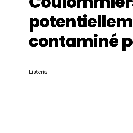
Coulommiers
potentielle
contaminé p
Listeria