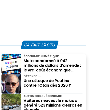
CA FAIT L'ACTU
ÉCONOMIE NUMÉRIQUE
Meta condamné à 942
millions de dollars d’amende :
le vrai coût économique
imposé par le Nouveau-
DÉFENSE
Mexique
Une attaque de Poutine
contre l’Otan dès 2026 ?
AUTOMOBILE
ÉCONOMIE
Voitures neuves : le malus a
généré 523 millions d’euros en
six mois