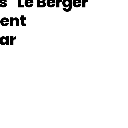
 "Le Berger"
ment
ar