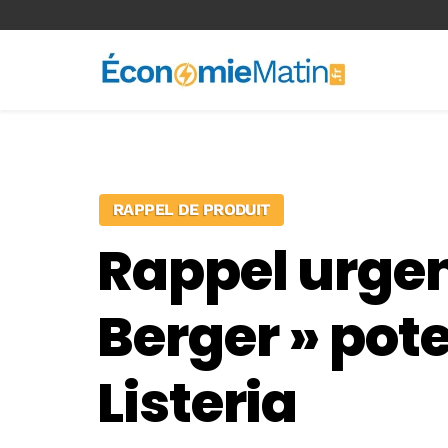
<-- Ad-inserter -->
RAPPEL DE PRODUIT
Rappel urgen
Berger » pot
Listeria