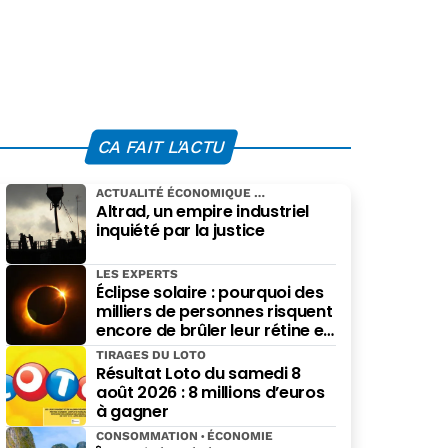
CA FAIT L'ACTU
ACTUALITÉ ÉCONOMIQUE
Altrad, un empire industriel
inquiété par la justice
LES EXPERTS
Éclipse solaire : pourquoi des
milliers de personnes risquent
encore de brûler leur rétine en
pensant bien faire
TIRAGES DU LOTO
Résultat Loto du samedi 8
août 2026 : 8 millions d’euros
à gagner
CONSOMMATION
ÉCONOMIE