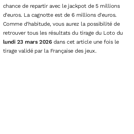
chance de repartir avec le jackpot de 5 millions
d'euros. La cagnotte est de 6 millions d'euros.
Comme d'habitude, vous aurez la possibilité de
retrouver tous les résultats du tirage du Loto du
lundi 23 mars 2026
dans cet article une fois le
tirage validé par la Française des jeux.