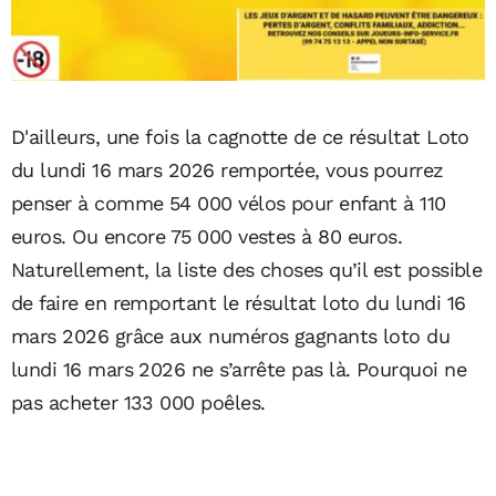
D'ailleurs, une fois la cagnotte de ce résultat Loto
du lundi 16 mars 2026 remportée, vous pourrez
penser à comme 54 000 vélos pour enfant à 110
euros. Ou encore 75 000 vestes à 80 euros.
Naturellement, la liste des choses qu’il est possible
de faire en remportant le résultat loto du lundi 16
mars 2026 grâce aux numéros gagnants loto du
lundi 16 mars 2026 ne s’arrête pas là. Pourquoi ne
pas acheter 133 000 poêles.