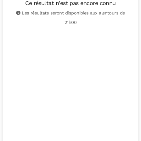
Ce résultat n'est pas encore connu
Les résultats seront disponibles aux alentours de
21h00