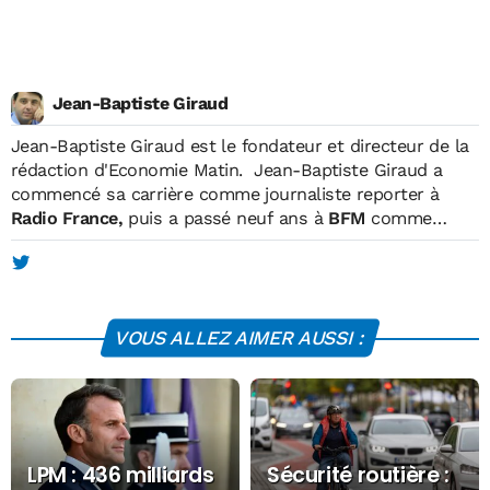
Jean-Baptiste Giraud
Jean-Baptiste Giraud
est le fondateur et directeur de la
rédaction d'Economie Matin. Jean-Baptiste Giraud a
commencé sa carrière comme journaliste reporter à
Radio France,
puis a passé neuf ans à
BFM
comme
reporter, matinalier, chroniqueur et intervieweur. En
parallèle, il était également journaliste pour
TF1, où il
réalisait des reportages et des programmes courts
diffusés en prime-time.
En 2004, il fonde Economie
VOUS ALLEZ AIMER AUSSI :
Matin, qui devient le premier hebdomadaire économique
français. Celui-ci atteint une diffusion de 600.000
exemplaires (OJD) en juin 2006. Un fonds economique
espagnol prendra le contrôle de l'hebdomadaire en 2007.
Après avoir créé dans la foulée plusieurs entreprises
(Versailles Events,
Versailles+
, Les Editions Digitales),
LPM : 436 milliards
Sécurité routière :
Jean-Baptiste Giraud a participé en 2010/2011 au