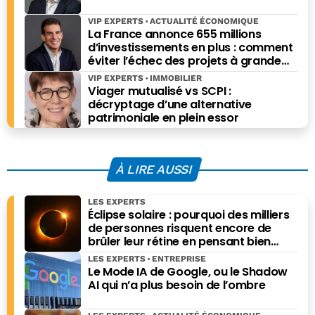
VIP EXPERTS
ACTUALITÉ ÉCONOMIQUE
La France annonce 655 millions
d’investissements en plus : comment
éviter l’échec des projets à grande
échelle ?
VIP EXPERTS
IMMOBILIER
Viager mutualisé vs SCPI :
décryptage d’une alternative
patrimoniale en plein essor
À LIRE AUSSI
LES EXPERTS
Éclipse solaire : pourquoi des milliers
de personnes risquent encore de
brûler leur rétine en pensant bien
faire
LES EXPERTS
ENTREPRISE
Le Mode IA de Google, ou le Shadow
AI qui n’a plus besoin de l’ombre