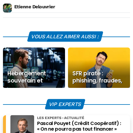
Etienne Delouvrier
VOUS ALLEZ AIMER AUSSI :
Hébergement
SFR piraté :
souverain et
phishing, fraudes,
proximité : deux
ce que risquent
indispensables au
vraiment les
service de la
abonnés
VIP EXPERTS
confiance
numérique
LES EXPERTS
ACTUALITÉ
Pascal Pouyet (Crédit Coopératif) :
« On ne pourra pas tout financer »