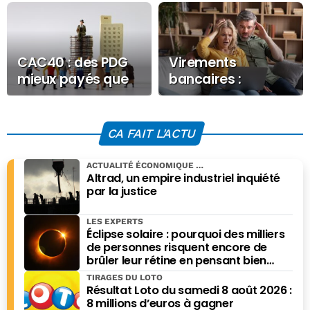
CAC40 : des PDG
Virements
mieux payés que
bancaires :
jamais, +11 % en 2
attention, vos
ans
paiements
risquent de rester
CA FAIT L'ACTU
bloqués à Noël
ACTUALITÉ ÉCONOMIQUE
Altrad, un empire industriel inquiété
par la justice
LES EXPERTS
Éclipse solaire : pourquoi des milliers
de personnes risquent encore de
brûler leur rétine en pensant bien
faire
TIRAGES DU LOTO
Résultat Loto du samedi 8 août 2026 :
8 millions d’euros à gagner