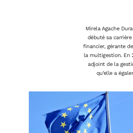
Mirela Agache Duran
débuté sa carrièr
financier, gérante de
la multigestion. En
adjoint de la gest
qu’elle a égal