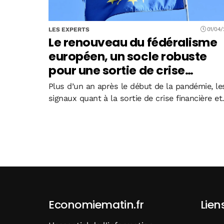
LES EXPERTS
01/04/
Le renouveau du fédéralisme
européen, un socle robuste
pour une sortie de crise
sanitaire, économique et
Plus d’un an après le début de la pandémie, le
financière
signaux quant à la sortie de crise financière et
économique sont enthousiasmants pour
l’Europe. L’idée d’un « alignement des planètes
n’est pas exagérée : la reprise progressive...
Economiematin.fr
Lien