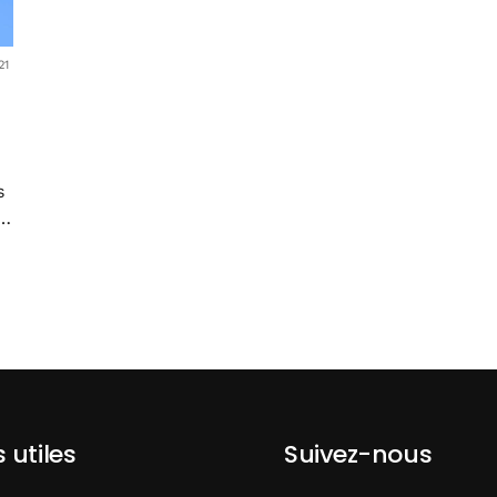
21
s
 »
s utiles
Suivez-nous