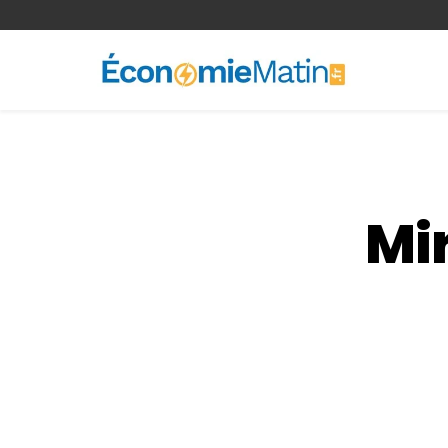
<-- Ad-inserter -->
Mi