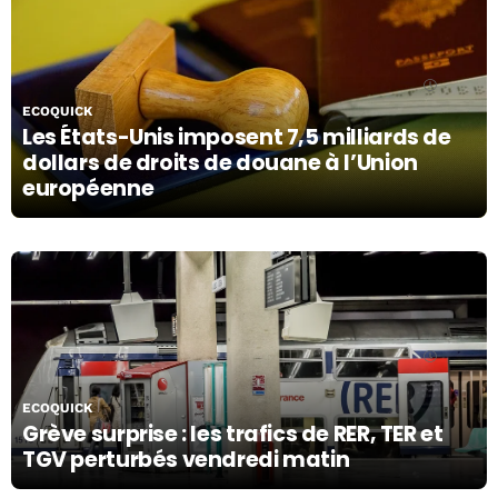
18/10/19
ECOQUICK
Les États-Unis imposent 7,5 milliards de
dollars de droits de douane à l’Union
européenne
18/10/19
ECOQUICK
Grève surprise : les trafics de RER, TER et
TGV perturbés vendredi matin