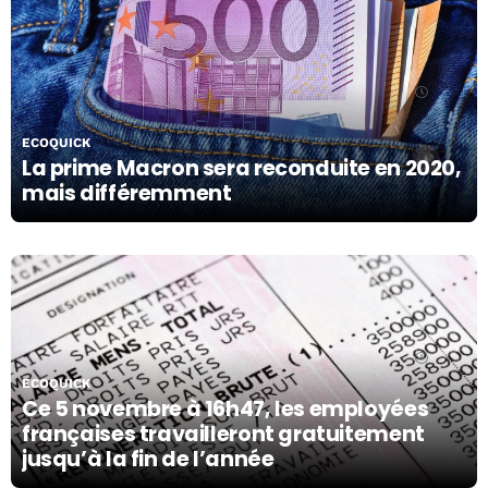
06/11/19
ECOQUICK
La prime Macron sera reconduite en 2020,
mais différemment
05/11/19
ECOQUICK
Ce 5 novembre à 16h47, les employées
françaises travailleront gratuitement
jusqu’à la fin de l’année