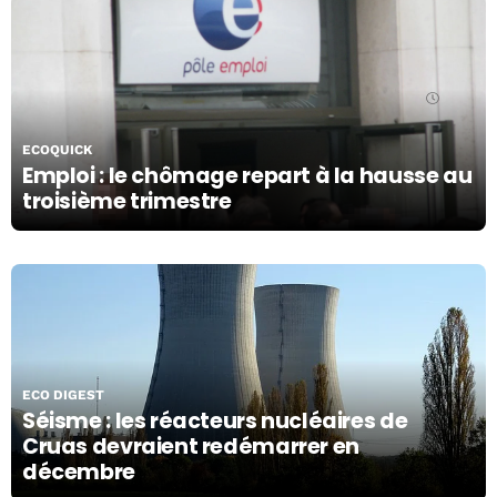
14/11/19
ECOQUICK
Emploi : le chômage repart à la hausse au
troisième trimestre
14/11/19
ECO DIGEST
Séisme : les réacteurs nucléaires de
Cruas devraient redémarrer en
décembre