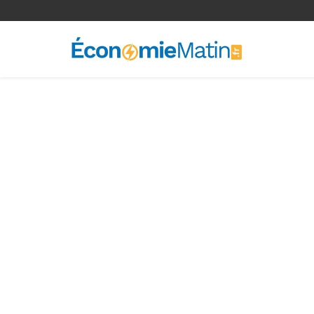
<-- Ad-inserter -->