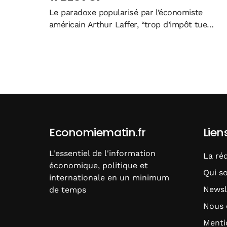
Le paradoxe popularisé par l’économiste
américain Arthur Laffer, “trop d’impôt tue
l’impôt” tient aujourd’hui du lieu commun. Il
signifie que l’augmentation immodérée de
certains taux d’imposition favorise les
comportements d’évitement par les
contribuables, ce qui...
Economiematin.fr
Lien
L'essentiel de l'information
La ré
économique, politique et
Qui s
internationale en un minimum
Newsl
de temps
Nous 
Menti