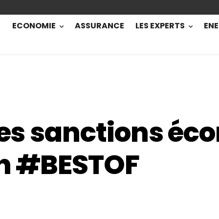
ECONOMIE
ASSURANCE
LES EXPERTS
ENE
 les sanctions é
en #BESTOF