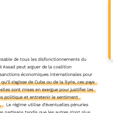
ponsable de tous les disfonctionnements du
l Assad peut arguer de la coalition
e sanctions économiques internationales pour
qu’il s’agisse de Cuba ou de la Syrie, ces pays
elles sont mises en exergue pour justifier les
s politique et entretenir le sentiment
.
Le régime utilise d’éventuelles pénuries
es partisans tandis que les autres n’ont plus