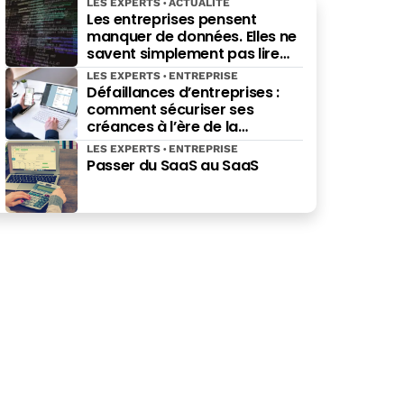
LES EXPERTS
ACTUALITÉ
Les entreprises pensent
manquer de données. Elles ne
savent simplement pas lire
celles qu’elles possèdent déjà.
LES EXPERTS
ENTREPRISE
Défaillances d’entreprises :
comment sécuriser ses
créances à l’ère de la
facturation électronique ?
LES EXPERTS
ENTREPRISE
Passer du SaaS au SaaS