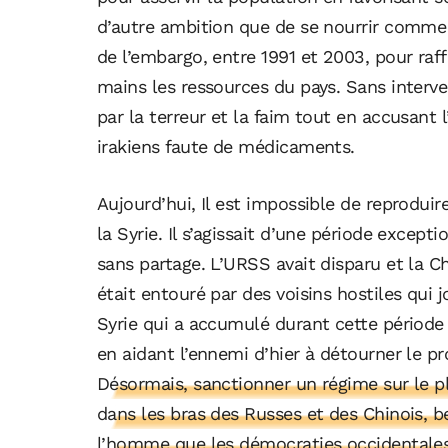
d’autre ambition que de se nourrir comme
de l’embargo, entre 1991 et 2003, pour raf
mains les ressources du pays. Sans interven
par la terreur et la faim tout en accusant 
irakiens faute de médicaments.
Aujourd’hui, Il est impossible de reproduire
la Syrie. Il s’agissait d’une période excep
sans partage. L’URSS avait disparu et la Chi
était entouré par des voisins hostiles qui 
Syrie qui a accumulé durant cette période 
en aidant l’ennemi d’hier à détourner le p
Désormais, sanctionner un régime sur le p
dans les bras des Russes et des Chinois, 
l’homme que les démocraties occidentales