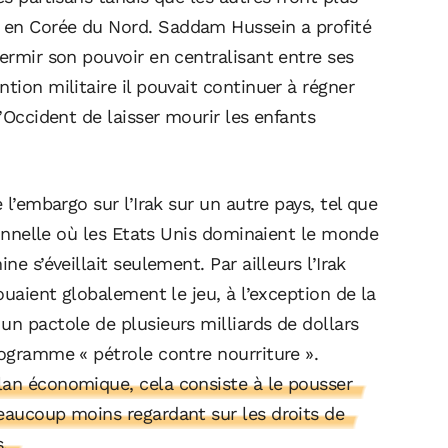
 en Corée du Nord. Saddam Hussein a profité
fermir son pouvoir en centralisant entre ses
tion militaire il pouvait continuer à régner
l’Occident de laisser mourir les enfants
 l’embargo sur l’Irak sur un autre pays, tel que
tionnelle où les Etats Unis dominaient le monde
ne s’éveillait seulement. Par ailleurs l’Irak
jouaient globalement le jeu, à l’exception de la
un pactole de plusieurs milliards de dollars
rogramme « pétrole contre nourriture ».
lan économique, cela consiste à le pousser
beaucoup moins regardant sur les droits de
.