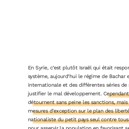
En Syrie, c’est plutôt Israël qui était res
système, aujourd’hui le régime de Bachar e
internationale et des différentes séries d
justifier le mal développement.
Cependant 
détournent sans peine les sanctions, mais 
mesures d’exception sur le plan des liberté
nationaliste du petit pays seul contre tous
pour asservir la population en favorisant s