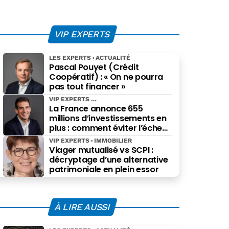
VIP EXPERTS
LES EXPERTS
ACTUALITÉ
Pascal Pouyet (Crédit
Coopératif) : « On ne pourra
pas tout financer »
VIP EXPERTS
La France annonce 655
millions d’investissements en
plus : comment éviter l’échec
des projets à grande échelle ?
VIP EXPERTS
IMMOBILIER
Viager mutualisé vs SCPI :
décryptage d’une alternative
patrimoniale en plein essor
À LIRE AUSSI