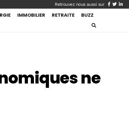
facebook
twitte
lin
RGIE
IMMOBILIER
RETRAITE
BUZZ
conomiques ne