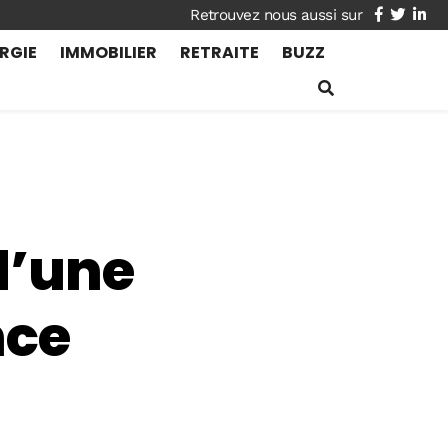
facebook
twitte
lin
RGIE
IMMOBILIER
RETRAITE
BUZZ
d’une
nce