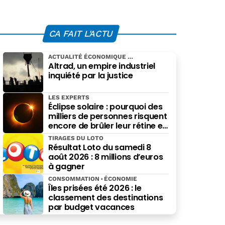
CA FAIT L'ACTU
ACTUALITÉ ÉCONOMIQUE
Altrad, un empire industriel
inquiété par la justice
LES EXPERTS
Éclipse solaire : pourquoi des
milliers de personnes risquent
encore de brûler leur rétine en
pensant bien faire
TIRAGES DU LOTO
Résultat Loto du samedi 8
août 2026 : 8 millions d’euros
à gagner
CONSOMMATION
ÉCONOMIE
Îles prisées été 2026 : le
classement des destinations
par budget vacances