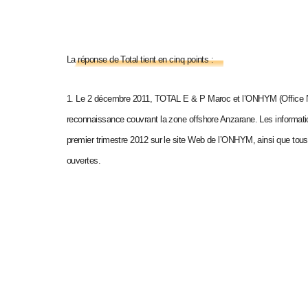
La réponse de Total tient en cinq points :
1. Le 2 décembre 2011, TOTAL E & P Maroc et l’ONHYM (Office Nat
reconnaissance couvrant la zone offshore Anzarane. Les informatio
premier trimestre 2012 sur le site Web de l’ONHYM, ainsi que tous 
ouvertes.