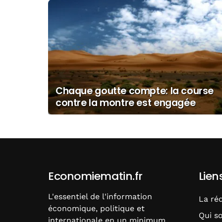
Chaque goutte compte: la course
contre la montre est engagée
pour assurer l’avenir de l’eau en
Afrique
Economiematin.fr
Lien
L'essentiel de l'information
La ré
économique, politique et
Qui s
internationale en un minimum