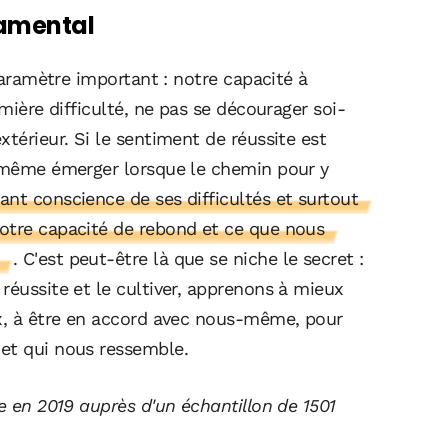
damental
 paramètre important : notre capacité à
emière difficulté, ne pas se décourager soi-
térieur. Si le sentiment de réussite est
d même émerger lorsque le chemin pour y
ant conscience de ses difficultés et surtout
otre capacité de rebond et ce que nous
. C'est peut-être là que se niche le secret :
réussite et le cultiver, apprenons à mieux
ix, à être en accord avec nous-même, pour
et qui nous ressemble.
ée en 2019 auprès d'un échantillon de 1501