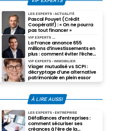
VIP EXPERTS
LES EXPERTS
ACTUALITÉ
Pascal Pouyet (Crédit
Coopératif) : « On ne pourra
pas tout financer »
VIP EXPERTS
La France annonce 655
millions d’investissements en
plus : comment éviter l’échec
des projets à grande échelle ?
VIP EXPERTS
IMMOBILIER
Viager mutualisé vs SCPI :
décryptage d’une alternative
patrimoniale en plein essor
À LIRE AUSSI
LES EXPERTS
ENTREPRISE
Défaillances d’entreprises :
comment sécuriser ses
créances à l’ère de la