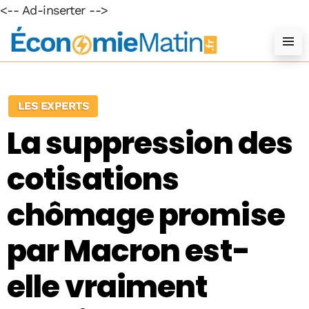
<-- Ad-inserter -->
LES EXPERTS
La suppression des
cotisations
chômage promise
par Macron est-
elle vraiment