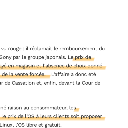
vu rouge : il réclamait le remboursement du
 Sony par le groupe japonais.
Le prix de
payé en magasin et l'absence de choix donné
à de la vente forcée.
L'affaire a donc été
r de Cassation et, enfin, devant la Cour de
 donné raison au consommateur,
les
e prix de l'OS à leurs clients soit proposer
nux, l'OS libre et gratuit.