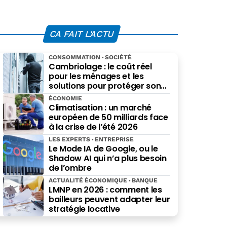
CA FAIT L'ACTU
CONSOMMATION
SOCIÉTÉ
Cambriolage : le coût réel
pour les ménages et les
solutions pour protéger son
budget
ÉCONOMIE
Climatisation : un marché
européen de 50 milliards face
à la crise de l’été 2026
LES EXPERTS
ENTREPRISE
Le Mode IA de Google, ou le
Shadow AI qui n’a plus besoin
de l’ombre
ACTUALITÉ ÉCONOMIQUE
BANQUE
LMNP en 2026 : comment les
bailleurs peuvent adapter leur
stratégie locative