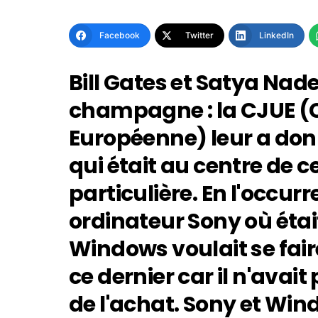
Facebook
Twitter
LinkedIn
Bill Gates et Satya Nade
champagne : la CJUE (C
Européenne) leur a donn
qui était au centre de c
particulière. En l'occur
ordinateur Sony où était
Windows voulait se fai
ce dernier car il n'avait 
de l'achat. Sony et Win