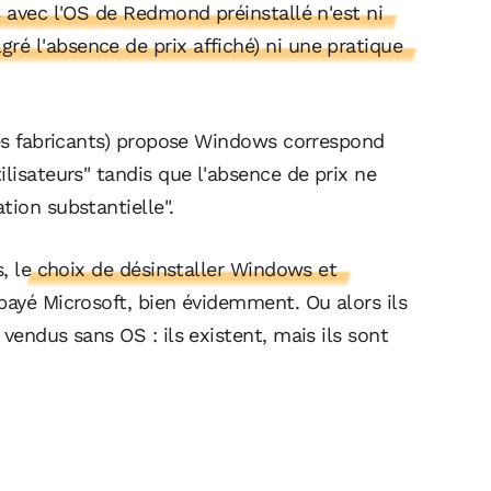
 avec l'OS de Redmond préinstallé n'est ni
é l'absence de prix affiché) ni une pratique
res fabricants) propose Windows correspond
ilisateurs" tandis que l'absence de prix ne
tion substantielle".
,
le choix de désinstaller Windows et
payé Microsoft, bien évidemment. Ou alors ils
vendus sans OS : ils existent, mais ils sont