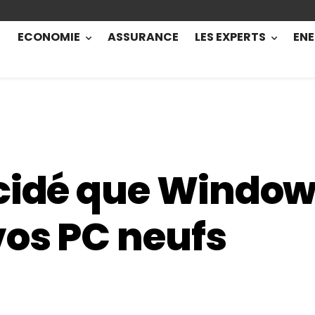
ECONOMIE
ASSURANCE
LES EXPERTS
ENE
écidé que Window
vos PC neufs