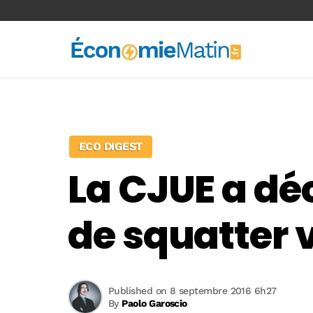
<-- Ad-inserter -->
ECO DIGEST
La CJUE a d
de squatter 
Published on 8 septembre 2016 6h27
By
Paolo Garoscio