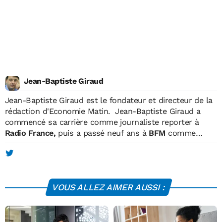
Jean-Baptiste Giraud
Jean-Baptiste Giraud
est le fondateur et directeur de la
rédaction d'Economie Matin. Jean-Baptiste Giraud a
commencé sa carrière comme journaliste reporter à
Radio France,
puis a passé neuf ans à
BFM
comme
reporter, matinalier, chroniqueur et intervieweur. En
parallèle, il était également journaliste pour
TF1, où il
réalisait des reportages et des programmes courts
diffusés en prime-time.
En 2004, il fonde Economie
VOUS ALLEZ AIMER AUSSI :
Matin, qui devient le premier hebdomadaire économique
français. Celui-ci atteint une diffusion de 600.000
exemplaires (OJD) en juin 2006. Un fonds economique
espagnol prendra le contrôle de l'hebdomadaire en 2007.