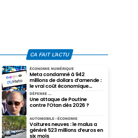
CA FAIT L'ACTU
ÉCONOMIE NUMÉRIQUE
Meta condamné à 942
millions de dollars d’amende :
le vrai coût économique
imposé par le Nouveau-
DÉFENSE
Mexique
Une attaque de Poutine
contre l’Otan dès 2026 ?
AUTOMOBILE
ÉCONOMIE
Voitures neuves : le malus a
généré 523 millions d’euros en
six mois