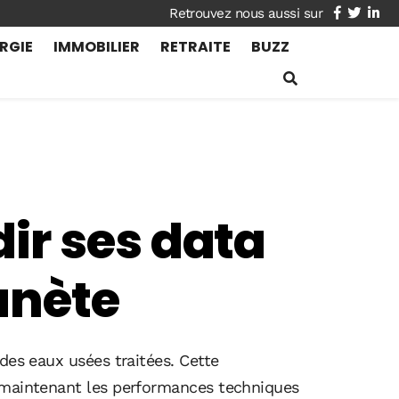
facebook
twitte
lin
RGIE
IMMOBILIER
RETRAITE
BUZZ
ir ses data
anète
des eaux usées traitées. Cette
n maintenant les performances techniques