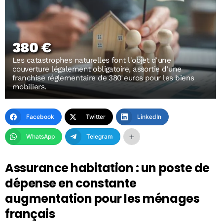
380 €
Les catastrophes naturelles font l'objet d'une
couverture légalement obligatoire, assortie d'une
franchise réglementaire de 380 euros pour les biens
mobiliers.
Facebook
Twitter
LinkedIn
WhatsApp
Telegram
Assurance habitation : un poste de
dépense en constante
augmentation pour les ménages
français