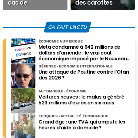
cas de
des carottes
succession : c’est
fiscales, le retour
enfin (presque)
du rendement réel
terminé
CA FAIT L'ACTU
ÉCONOMIE NUMÉRIQUE
Meta condamné à 942 millions de
dollars d’amende : le vrai coût
économique imposé par le Nouveau-
Mexique
DÉFENSE
ÉCONOMIE INTERNATIONALE
Une attaque de Poutine contre l’Otan
dès 2026 ?
AUTOMOBILE
ÉCONOMIE
Voitures neuves : le malus a généré
523 millions d’euros en six mois
ECOQUICK
ACTUALITÉ ÉCONOMIQUE
Grand âge : une TVA qui ampute les
heures d’aide à domicile ?