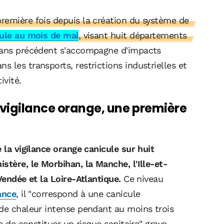
remière fois depuis la création du système de
cule au mois de mai
, visant huit départements
 sans précédent s'accompagne d'impacts
 les transports, restrictions industrielles et
ivité.
vigilance orange, une première
 la vigilance orange canicule sur huit
stère, le Morbihan, la Manche, l'Ille-et-
Vendée et la Loire-Atlantique.
Ce niveau
ance
, il "correspond à une canicule
 de chaleur intense pendant au moins trois
e de constituer un risque sanitaire" grave,