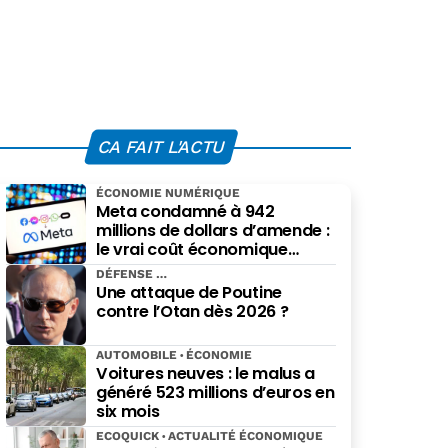
CA FAIT L'ACTU
ÉCONOMIE NUMÉRIQUE
Meta condamné à 942
millions de dollars d’amende :
le vrai coût économique
imposé par le Nouveau-
DÉFENSE
Mexique
Une attaque de Poutine
contre l’Otan dès 2026 ?
AUTOMOBILE
ÉCONOMIE
Voitures neuves : le malus a
généré 523 millions d’euros en
six mois
ECOQUICK
ACTUALITÉ ÉCONOMIQUE