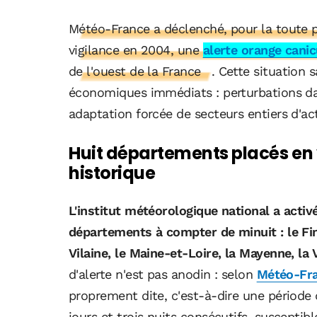
Météo-France a déclenché, pour la toute p
vigilance en 2004, une
alerte orange cani
de l'ouest de la France
. Cette situation
économiques immédiats : perturbations dans
adaptation forcée de secteurs entiers d'act
Huit départements placés en 
historique
L'institut météorologique national a activé
départements à compter de minuit : le Fini
Vilaine, le Maine-et-Loire, la Mayenne, la 
d'alerte n'est pas anodin : selon
Météo-Fr
proprement dite, c'est-à-dire une période
jours et trois nuits consécutifs, susceptibl