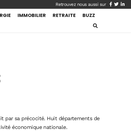
facebook
twitte
lin
RGIE
IMMOBILIER
RETRAITE
BUZZ
8
6
it par sa précocité. Huit départements de
tivité économique nationale.