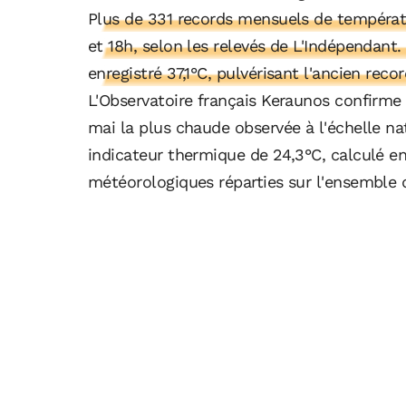
Plus de 331 records mensuels de températu
et 18h, selon les relevés de L'Indépendant
enregistré 37,1°C, pulvérisant l'ancien reco
L'Observatoire français Keraunos confirme
mai la plus chaude observée à l'échelle nat
indicateur thermique de 24,3°C, calculé en
météorologiques réparties sur l'ensemble d