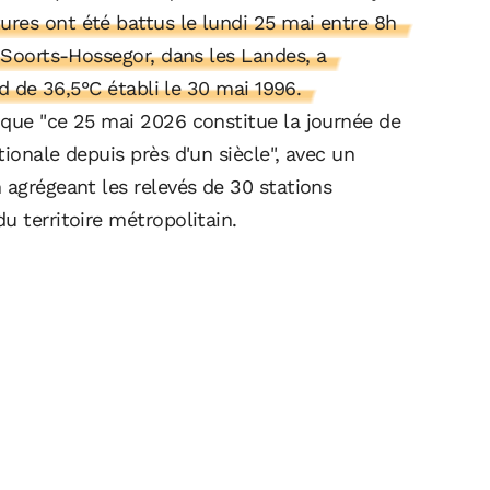
res ont été battus le lundi 25 mai entre 8h
. Soorts-Hossegor, dans les Landes, a
rd de 36,5°C établi le 30 mai 1996.
 que "ce 25 mai 2026 constitue la journée de
ionale depuis près d'un siècle", avec un
 agrégeant les relevés de 30 stations
u territoire métropolitain.