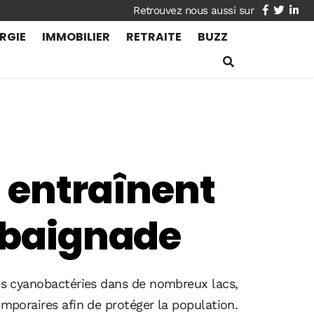
facebook
twitte
lin
RGIE
IMMOBILIER
RETRAITE
BUZZ
s entraînent
e baignade
 des cyanobactéries dans de nombreux lacs,
emporaires afin de protéger la population.