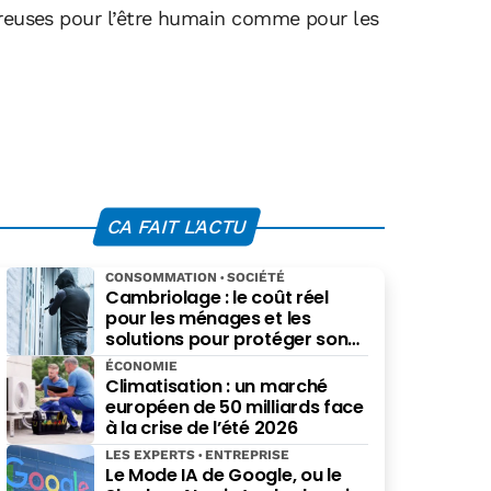
gereuses pour l’être humain comme pour les
CA FAIT L'ACTU
CONSOMMATION
SOCIÉTÉ
Cambriolage : le coût réel
pour les ménages et les
solutions pour protéger son
budget
ÉCONOMIE
Climatisation : un marché
européen de 50 milliards face
à la crise de l’été 2026
LES EXPERTS
ENTREPRISE
Le Mode IA de Google, ou le