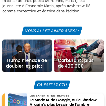
maîtrise de droit public (Sorbonne, Paris I), est
journaliste à Economie Matin, après avoir travaillé
comme correctrice et éditrice dans l’édition.
VOUS ALLEZ AIMER AUSSI :
Trump menace de
Carburant : plus
doubler les prix :
de 400.000
l’UE réplique
demandes pour
l’aide
CA FAIT L'ACTU
LES EXPERTS
ENTREPRISE
Le Mode IA de Google, ou le Shadow
AI qui n’a plus besoin de l’ombre