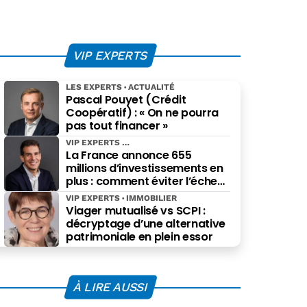
VIP EXPERTS
LES EXPERTS
ACTUALITÉ
Pascal Pouyet (Crédit
Coopératif) : « On ne pourra
pas tout financer »
VIP EXPERTS
La France annonce 655
millions d’investissements en
plus : comment éviter l’échec
des projets à grande échelle ?
VIP EXPERTS
IMMOBILIER
Viager mutualisé vs SCPI :
décryptage d’une alternative
patrimoniale en plein essor
À LIRE AUSSI