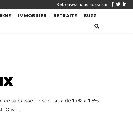
facebook
twitte
lin
RGIE
IMMOBILIER
RETRAITE
BUZZ
ux
e de la baisse de son taux de 1,7% à 1,5%.
st-Covid.