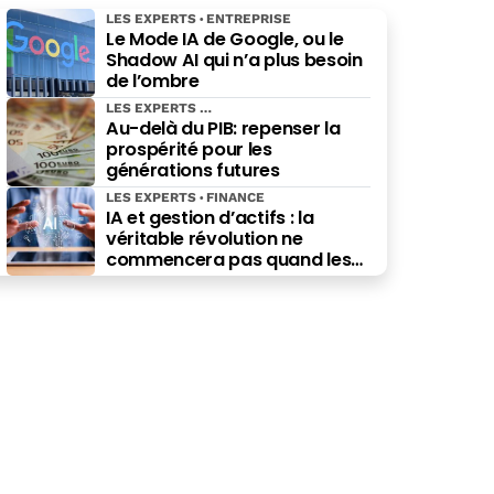
LES EXPERTS
ENTREPRISE
Le Mode IA de Google, ou le
Shadow AI qui n’a plus besoin
de l’ombre
LES EXPERTS
Au-delà du PIB: repenser la
prospérité pour les
générations futures
LES EXPERTS
FINANCE
IA et gestion d’actifs : la
véritable révolution ne
commencera pas quand les
robots remplaceront les
financiers. Elle commencera
quand ils prendront les
meilleures décisions.