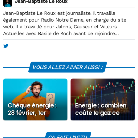
Jean-Baptiste Le Roux
Jean-Baptiste Le Roux est journaliste. Il travaille
également pour Radio Notre Dame, en charge du site
web. Il a travaillé pour Jalons, Causeur et Valeurs
Actuelles avec Basile de Koch avant de rejoindre
Economie Matin, à sa création, en mai 2012. Il est
diplômé de l'Institut européen de journalisme (IEJ) et
membre de l'Association des Journalistes de Défense. Il
publie de temps en temps dans la presse économique
VOUS ALLEZ AIMER AUSSI :
spécialisée.
Chèque énergie :
Energie : combien
28 février, 1er
coûte le gaz ce
avril… les dates
Vendredi 12
clés à connaître
septembre 2025 ?
CA FAIT L'ACTU