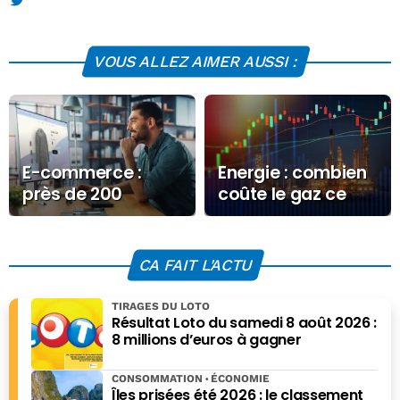
diplômé de l'Institut européen de journalisme (IEJ) et
membre de l'Association des Journalistes de Défense. Il
publie de temps en temps dans la presse économique
VOUS ALLEZ AIMER AUSSI :
spécialisée.
E-commerce :
Energie : combien
près de 200
coûte le gaz ce
milliards dépensés
Vendredi 12
en France en 2025
septembre 2025 ?
CA FAIT L'ACTU
TIRAGES DU LOTO
Résultat Loto du samedi 8 août 2026 :
8 millions d’euros à gagner
CONSOMMATION
ÉCONOMIE
Îles prisées été 2026 : le classement