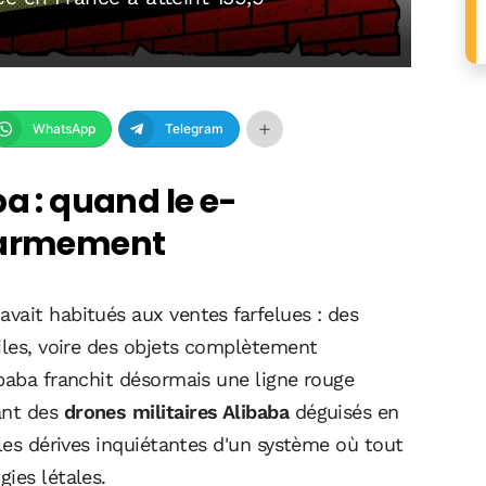
WhatsApp
Telegram
a : quand le e-
l'armement
vait habitués aux ventes farfelues : des
iles, voire des objets complètement
ibaba franchit désormais une ligne rouge
ant des
drones militaires Alibaba
déguisés en
 les dérives inquiétantes d'un système où tout
ies létales.