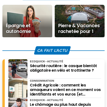
Épargne et
Pierre & Vacances
autonomie
rachetée pour 1
financière : un
milliard : la
enjeu clé pour
mainmise émiratie
l’égalité femmes-
sur le tourisme
CA FAIT L'ACTU
hommes
français
ECOQUICK
ACTUALITÉ
Sécurité routière : le casque bientôt
obligatoire en vélo et trottinette ?
CONSOMMATION
Crédit Agricole : comment les
arnaqueurs volent en ce moment vos
identifiants et vos euros (et
comment vous protéger)
ECOQUICK
ACTUALITÉ
Le chômage au plus haut depuis