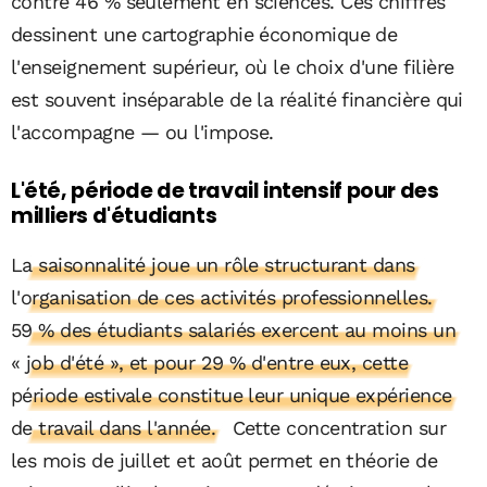
contre 46 % seulement en sciences. Ces chiffres
dessinent une cartographie économique de
l'enseignement supérieur, où le choix d'une filière
est souvent inséparable de la réalité financière qui
l'accompagne — ou l'impose.
L'été, période de travail intensif pour des
milliers d'étudiants
La saisonnalité joue un rôle structurant dans
l'organisation de ces activités professionnelles.
59 % des étudiants salariés exercent au moins un
« job d'été », et pour 29 % d'entre eux, cette
période estivale constitue leur unique expérience
de travail dans l'année.
Cette concentration sur
les mois de juillet et août permet en théorie de