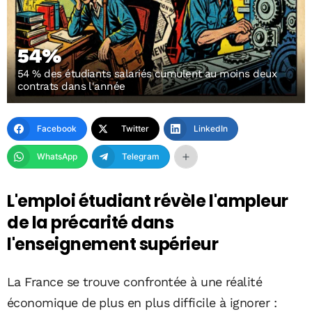
54%
54 % des étudiants salariés cumulent au moins deux
contrats dans l'année
Facebook
Twitter
LinkedIn
WhatsApp
Telegram
L'emploi étudiant révèle l'ampleur
de la précarité dans
l'enseignement supérieur
La France se trouve confrontée à une réalité
économique de plus en plus difficile à ignorer :