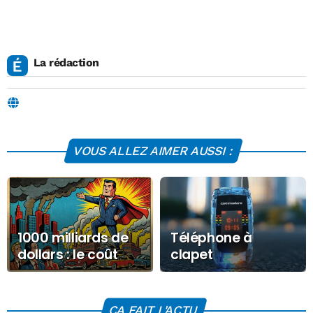
La rédaction
VOUS ALLEZ AIMER AUSSI :
1000 milliards de
Téléphone à
dollars : le coût
clapet
annuel de
Commodore : un
l’empreinte
pari à 500 dollars
climatique des
contre l’addiction
CA FAIT L'ACTU